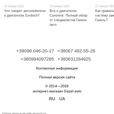
19 января 2022
19 января 2022
13 января 202
Что говорят автолюбители
Все о двигателях
Как правил
о двигателях Evotech?
Cummins: Полный обзор
систему за
от специалистов Газель
Газель?
авто
+38098 046-20-17
+38067 482-55-26
+380994097285
+380631284925
Контактная информация
Полная версия сайта
© 2014—2026
интернет-магазин Gazel-avto
RU
UA
Online store built with Horoshop