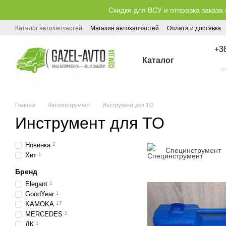
Перейти к основному контенту
Скидки для ВСУ и отправка заказа 
Каталог автозапчастей
Магазин автозапчастей
Оплата и доставка
Публичный договор (оферта)
+3
Каталог
Главная
Автоинструмент
Инструмент для ТО
Инструмент для ТО
Новинка
2
Специнструмент
Хит
1
Бренд
Elegant
1
GoodYear
1
KAMOKA
17
MERCEDES
2
ДК
1