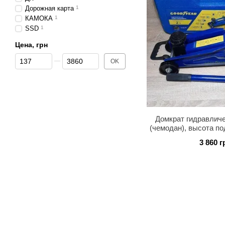
Дорожная карта
1
КАМОКА
1
SSD
1
Цена, грн
От Цена, грн
До Цена, грн
OK
Домкрат гидравличе
(чемодан), высота по
GoodY
3 860 г