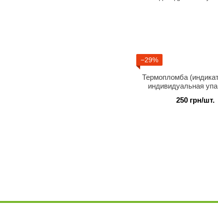
−29%
Термопломба (индикато
индивидуальная упа
250 грн/шт.