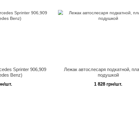
edes Sprinter 906,909
Лежак автослесаря подкатной, пла
edes Benz)
подушкой
рн/шт.
1 828 грн/шт.