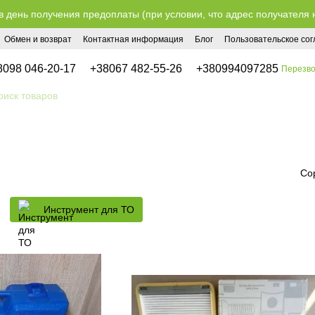
в день получения предоплаты (при условии, что адрес получателя 
Обмен и возврат
Контактная информация
Блог
Пользовательское со
8098 046-20-17
+38067 482-55-26
+380994097285
Перезво
Со
Инструмент для ТО