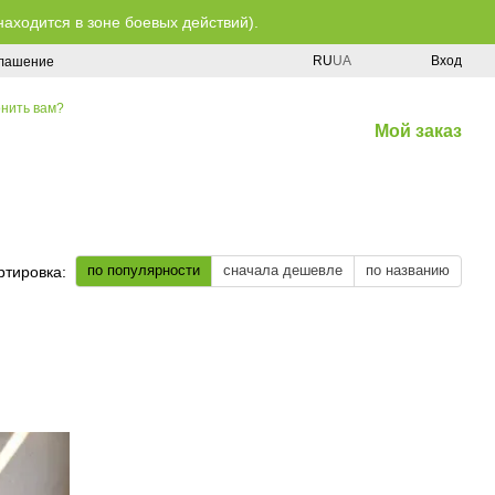
находится в зоне боевых действий).
RU
UA
Вход
глашение
нить вам?
Мой заказ
по популярности
сначала дешевле
по названию
ртировка: