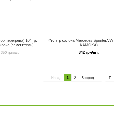
р перегрева) 104 гр.
Фильтр салона Mercedes Sprinter,VW 
ковка (заменитель)
KAMOKA)
342 грн/шт.
350 грн/шт.
Назад
1
2
Вперед
По