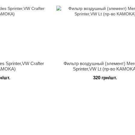
s Sprinter,VW Crafter
Фильтр воздушный (элемент) Mer
KAMOKA)
Sprinter,VW Lt (пр-во KAMOK
н/шт.
320 грн/шт.