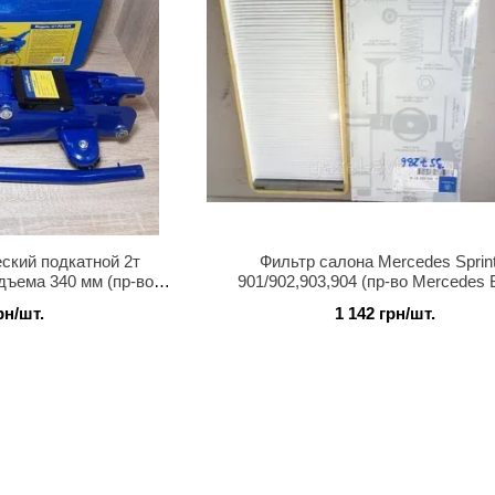
ский подкатной 2т
Фильтр салона Mercedes Sprin
дъема 340 мм (пр-во
901/902,903,904 (пр-во Mercedes 
ear)
рн/шт.
1 142 грн/шт.