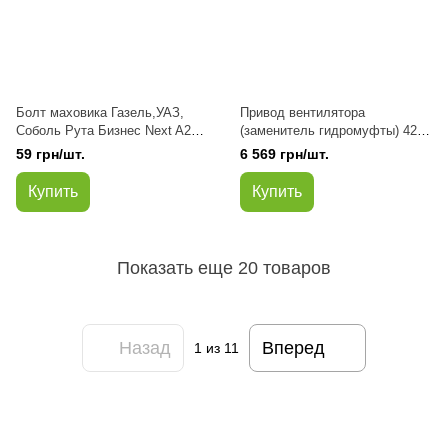
Болт маховика Газель,УАЗ,
Привод вентилятора
Соболь Рута Бизнес Next A274
(заменитель гидромуфты) 4216
Evotech 2.7 дв.4215
Евро 4/EvoTech 2.7 Газель
59 грн/шт.
6 569 грн/шт.
М10х1.25х28 (заменитель)
Бизнес Next с уменьшен.
шкивом (Бон)
Купить
Купить
Показать еще 20 товаров
Назад
Вперед
1
из 11