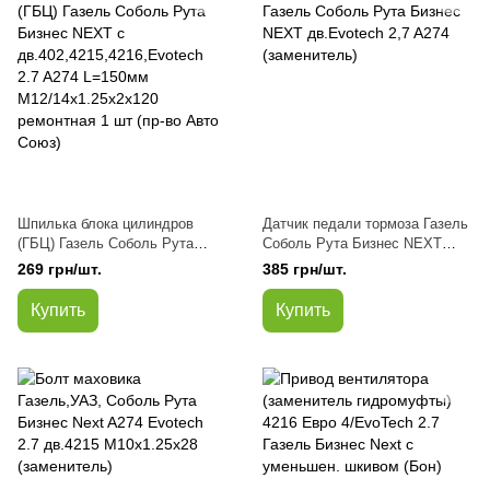
Шпилька блока цилиндров
Датчик педали тормоза Газель
(ГБЦ) Газель Соболь Рута
Соболь Рута Бизнес NEXT
Бизнес NEXT с
дв.Evotech 2,7 A274
269 грн/шт.
385 грн/шт.
дв.402,4215,4216,Evotech 2.7
(заменитель)
A274 L=150мм
Купить
Купить
М12/14х1.25х2х120 ремонтная
1 шт (пр-во Авто Союз)