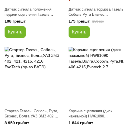
Датчик сигнала положения
Датчик сигнала тормоза Газель
педали сцепления Газель
Соболь Рута Бизнес
Соболь Рута Бизнес NEXT
NEXT,ГАЗ,ВАЗ,УАЗ с
108 грн/шт.
175 грн/шт.
250 грн
(выключатель) дв. Evotech 2.7
электронной педалью газа
A274 (аналог)
(выключатель стопа) дв.
Купить
Купить
Evotech 2.7 A274 (аналог)
Стартер Газель, Соболь, Рута,
Корзина сцепления (диск
Бизнес, Волга,УАЗ ЗМЗ 402,
нажимной) HW61090
421, 4215, 4216, EvoTech (пр-во
Газель,Волга,Соболь,Рута,NE
8 950 грн/шт.
1 844 грн/шт.
БАТЭ)
XT,Бизнес 406,4215,Evotech