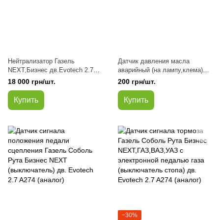
Нейтрализатор Газель
Датчик давления масла
NEXT,Бизнес дв.Evotech 2.7
аварийный (на лампу,клема)
Euro-5 (катализатор) длинный
Газель Соболь Рута
18 000 грн/шт.
200 грн/шт.
(покупн. ГАЗ)
NEXT,Бизнес дв.4216, Evotech
2.7 A274 (оригинал)
Купить
Купить
−30%