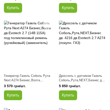
(покупн.ГАЗ)
NEXT,Бизнес дв.Evotech 2.7
А274 (заменитель)
Купить
Купить
Генератор Газель Соболь Рута
Дроссель с датчиком Газель
Next A274 Бизнес,Волга
Соболь,Рута,NEXT,Бизнес дв.
дв.Evotech 2.7 (14В 115А) под
4216 дв.Evotech 2.7 A274
3 570 грн/шт.
5 850 грн/шт.
поликлиновый ремень
(покупн. ГАЗ)
(ручейковый) (заменитель)
Купить
Купить