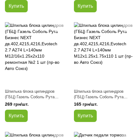
2.7
Купить
Купить
Шпилька блока цилиндров
Шпилька блока цилиндров
(ГБЦ) Газель Соболь Рута
(ГБЦ) Газель Соболь Рута
Бизнес NEXT
Бизнес NEXT
269 грн/шт.
165 грн/шт.
дв.402,4215,4216,Evotech 2.7
дв.402,4215,4216,Evotech 2.7
A274 L=140мм
A274 L=140мм
Купить
Купить
М12/16х1.25х2х110 ремонтная
М12x1.25х1.75х110 1 шт (пр-во
№2 1 шт (пр-во Авто Союз)
Авто Союз)