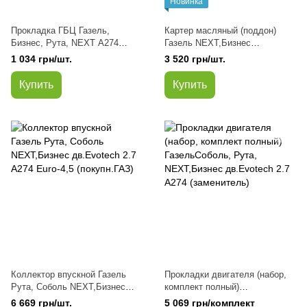
Новинка
Прокладка ГБЦ Газель,
Картер масляный (поддон)
Бизнес, Рута, NEXT А274
Газель NEXT,Бизнес
дв.Evotech 2.7 металл.
дв.Evotech 2,7 в сборе
1 034 грн/шт.
3 520 грн/шт.
(трёхслойная) (аналог)
Купить
Купить
Коллектор впускной Газель
Прокладки двигателя (набор,
Рута, Соболь NEXT,Бизнес
комплект полный)
дв.Evotech 2.7 A274 Euro-4,5
ГазельСоболь, Рута,
6 669 грн/шт.
5 069 грн/комплект