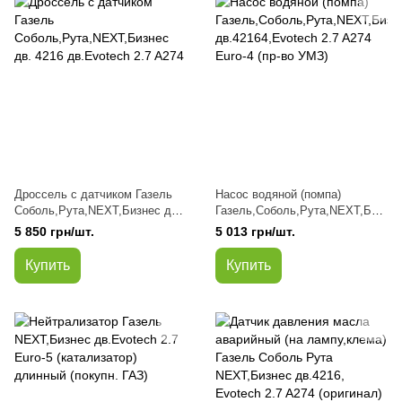
Дроссель с датчиком Газель
Насос водяной (помпа)
Соболь,Рута,NEXT,Бизнес дв.
Газель,Соболь,Рута,NEXT,Биз
4216 дв.Evotech 2.7 A274
нес дв.42164,Evotech 2.7 A274
5 850 грн/шт.
5 013 грн/шт.
Euro-4 (пр-во УМЗ)
Купить
Купить