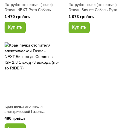
Патрубок отопителя (печки)
Патрубок печки (отопителя)
Газель NEXT Рута Соболь
Газель Бизнес Соболь Рута
дв.Cummins ISF 2.8 (с
дв.Cummins ISF 2.8, Волга
1 470 грн/шт.
1 073 грн/шт.
предпусковым
31105 дв.405,406 угловой
подогревателем) комплект 6
(силикон красный)
Купить
Купить
шт (силикон синий) (пр-во Авто
Престиж)
Кран печки отопителя
электрической Газель
NEXT,Бизнес дв.Cummins ISF
480 грн/шт.
2.8 1 вход -3 выхода (пр-во
RIDER)