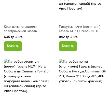
Кран печки отопителя
Патрубок печки (отопителя)
электрической Газель
Газель NEXT,Соболь NEXT,
NEXT,Бизнес дв.Cummins ISF
Бизнес дв.Cummins ISF 2.8
635 грн/шт.
942 грн/шт.
2.8 1 вход -3 выхода
(без предпускового
(заменитель)
подогревателем) комплект 4
Купить
Купить
шт (силикон синий) (пр-во Авто
Престиж)