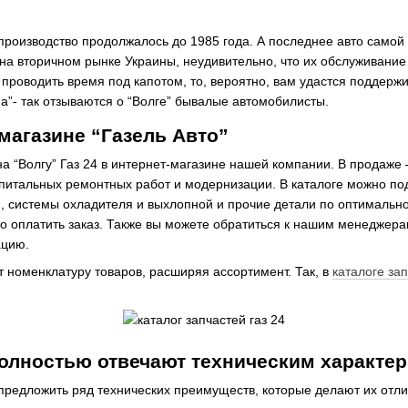
о производство продолжалось до 1985 года. А последнее авто само
 на вторичном рынке Украины, неудивительно, что их обслуживани
ы проводить время под капотом, то, вероятно, вам удастся поддерж
а”- так отзываются о “Волге” бывалые автомобилисты.
-магазине “Газель Авто”
 на “Волгу” Газ 24 в интернет-магазине нашей компании. В прода
апитальных ремонтных работ и модернизации. В каталоге можно по
, системы охладителя и выхлопной и прочие детали по оптимальной
жно оплатить заказ. Также вы можете обратиться к нашим менеджер
ацию.
номенклатуру товаров, расширяя ассортимент. Так, в
каталоге за
полностью отвечают техническим характе
предложить ряд технических преимуществ, которые делают их отл