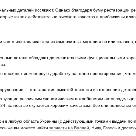
нальных деталей иссякают. Однако благодаря буму реставрации ре
оторые из них действительно высокого качества и приближены к за
:
часто изготавливаются из композитных материалов или сплавов,
енные детали обладают дополнительными функциональными харак
ва.
то проходят инженерную доработку на этапе проектирования, что
орудование — это гарантия высокой точности изготовления детал
тствующие различным экономическим потребностям автовладельцев,
 24 полностью окупается хорошим качеством. Все они полностью 
кой в любую область Украины (с действующими точками выдачи почт
десь же вы можете найти
запчасти на Валдай
, Ниву, Газель и десят