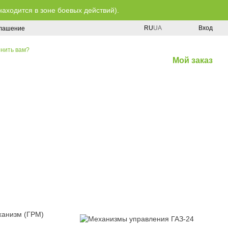
находится в зоне боевых действий).
RU
UA
Вход
глашение
нить вам?
Мой заказ