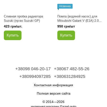
Новинка
Сливная пробка радиатора
Помпа (водяной насос) для
Suzuki (пр-во Suzuki GP)
Mitsubishi Galant V (E1A) 2.0
GLS (E15A) 75kw 102hp 4G63
423 грн/шт.
950 грн/шт
(SOHC 8V) 1984/1990 бензин
седан
Купить
Купить
+38098 046-20-17
+38067 482-55-26
+380994097285
+380631284925
Контактная информация
Полная версия сайта
© 2014—2026
интернет-магазин Gazel-avto