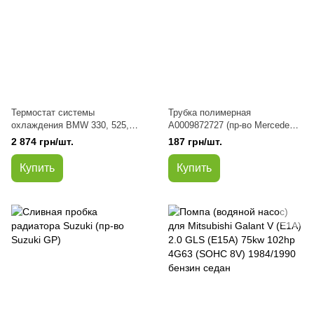
Термостат системы
Трубка полимерная
охлаждения BMW 330, 525,
A0009872727 (пр-во Mercedes
530, 730, X5
Benz)
2 874 грн/шт.
187 грн/шт.
Купить
Купить