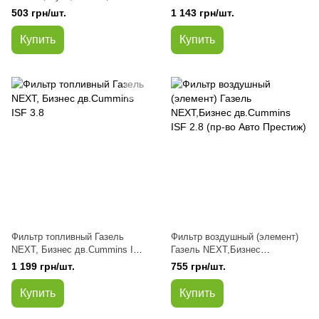
дв.Cummins ISF 2.8
ГАЗ,ПАЗ дв.Cummins ISF 3.8
503 грн/шт.
1 143 грн/шт.
Профессионал
Купить
Купить
Фильтр топливный Газель
Фильтр воздушный (элемент)
NEXT, Бизнес дв.Cummins ISF
Газель NEXT,Бизнес
3.8
дв.Cummins ISF 2.8 (пр-во
1 199 грн/шт.
755 грн/шт.
Авто Престиж)
Купить
Купить