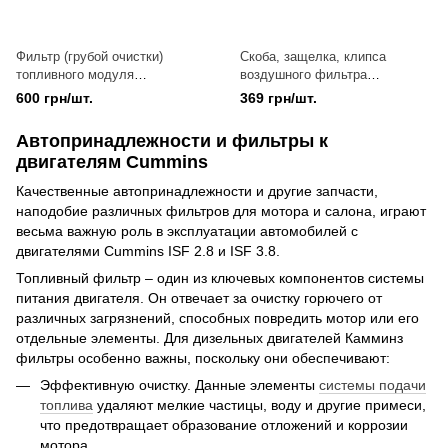
Фильтр (грубой очистки)
Скоба, защелка, клипса
топливного модуля
воздушного фильтра
электробензонасоса (сетка)
(пласт.кастрюля, корпус)
600 грн/шт.
369 грн/шт.
Газель Соболь Рута
Газель, Бизнес, Next, Валдай
NEXT,Бизнес дв.Cummins ISF
дв.Cummins 2.8
Автопринадлежности и фильтры к
2.8 (покупн. ГАЗ)
двигателям Cummins
Качественные автопринадлежности и другие запчасти,
наподобие различных фильтров для мотора и салона, играют
весьма важную роль в эксплуатации автомобилей с
двигателями Cummins ISF 2.8 и ISF 3.8.
Топливный фильтр – один из ключевых компонентов системы
питания двигателя. Он отвечает за очистку горючего от
различных загрязнений, способных повредить мотор или его
отдельные элементы. Для дизельных двигателей Камминз
фильтры особенно важны, поскольку они обеспечивают:
Эффективную очистку. Данные элементы
системы подачи
топлива
удаляют мелкие частицы, воду и другие примеси,
что предотвращает образование отложений и коррозии
мотора.