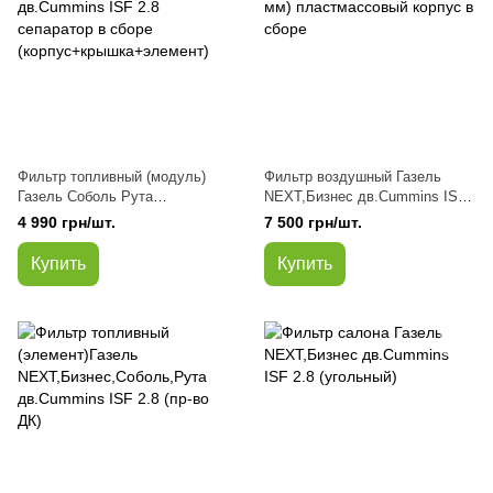
Фильтр топливный (модуль)
Фильтр воздушный Газель
Газель Соболь Рута
NEXT,Бизнес дв.Cummins ISF
NEXT,Бизнес дв.Cummins ISF
2.8 euro 3, 4 (фильтр 220 мм)
4 990 грн/шт.
7 500 грн/шт.
2.8 сепаратор в сборе
пластмассовый корпус в сборе
(корпус+крышка+элемент)
Купить
Купить