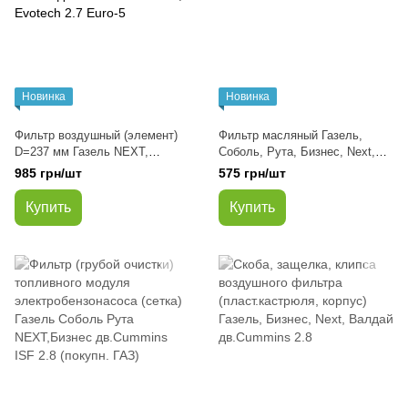
Новинка
Новинка
Фильтр воздушный (элемент)
Фильтр масляный Газель,
D=237 мм Газель NEXT,
Соболь, Рута, Бизнес, Next,
Бизнес, Рута, Соболь, Belava
Belava дв. Cummins ISF 2.8
985 грн/шт
575 грн/шт
дв. Cummins ISF 2.8, Evotech
2.7 Euro-5
Купить
Купить