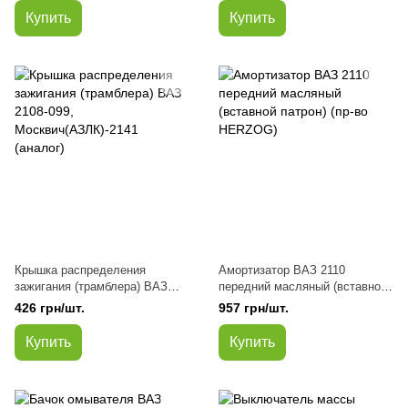
Купить
Купить
Крышка распределения
Амортизатор ВАЗ 2110
зажигания (трамблера) ВАЗ
передний масляный (вставной
2108-099, Москвич(АЗЛК)-2141
патрон) (пр-во HERZOG)
426 грн/шт.
957 грн/шт.
(аналог)
Купить
Купить