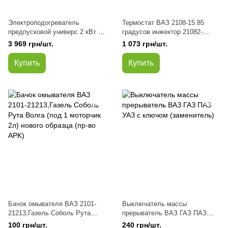
Электроподогреватель
Термостат ВАЗ 2108-15 85
предпусковой универс 2 кВт с
градусов инжектор 21082-
электронасосом (принуд.
1306010-11 (оригинал)
3 969 грн/шт.
1 073 грн/шт.
циркуляция) (пр-во пр-во
Альянс)
Купить
Купить
Бачок омывателя ВАЗ 2101-
Выключатель массы
21213,Газель Соболь Рута
прерыватель ВАЗ ГАЗ ПАЗ
Волга (под 1 моторчик 2л)
УАЗ с ключом (заменитель)
100 грн/шт.
240 грн/шт.