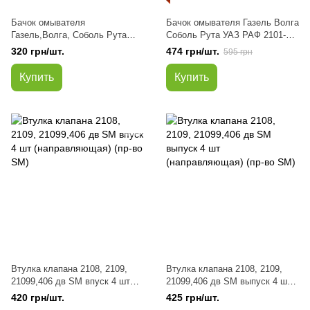
Бачок омывателя
Бачок омывателя Газель Волга
Газель,Волга, Соболь Рута
Соболь Рута УАЗ РАФ 2101-
увелич объема УАЗ ГАЗ,ВАЗ
21213 (под 1 мот. 5л) в сборе с
320 грн/шт.
474 грн/шт.
595 грн
2101-21213 под 1 моторчик 5л
электронасосом 12В
(пр-во Мастер-М)
(заменитель)
Купить
Купить
Втулка клапана 2108, 2109,
Втулка клапана 2108, 2109,
21099,406 дв SM впуск 4 шт
21099,406 дв SM выпуск 4 шт
(направляющая) (пр-во SM)
(направляющая) (пр-во SM)
420 грн/шт.
425 грн/шт.