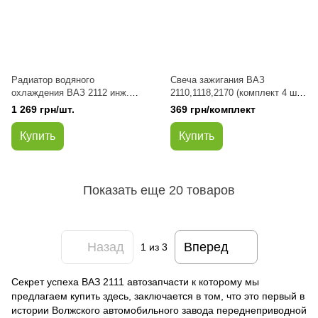
Радиатор водяного
Свеча зажигания ВАЗ
охлаждения ВАЗ 2112 инж.
2110,1118,2170 (комплект 4 шт)
(алюминий) (пр-во Авто
(блистер) (16 кл. под ГБО) (пр-
1 269 грн/шт.
369 грн/комплект
Престиж)
во Энгельс)
Купить
Купить
Показать еще 20 товаров
Назад
Вперед
1
из 3
Секрет успеха ВАЗ 2111 автозапчасти к которому мы
предлагаем купить здесь, заключается в том, что это первый в
истории Волжского автомобильного завода переднеприводной