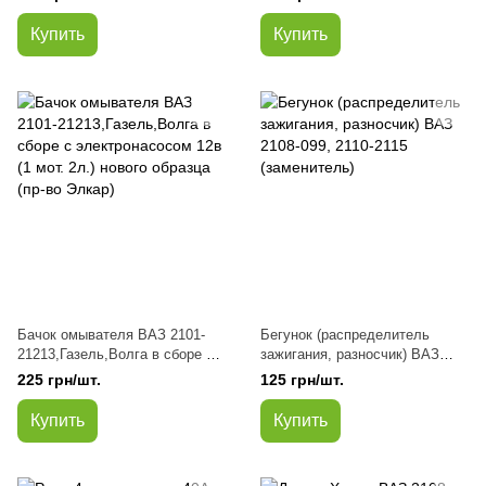
нового образца (пр-во APK)
Купить
Купить
Бачок омывателя ВАЗ 2101-
Бегунок (распределитель
21213,Газель,Волга в сборе с
зажигания, разносчик) ВАЗ
электронасосом 12в (1 мот.
2108-099, 2110-2115
225 грн/шт.
125 грн/шт.
2л.) нового образца (пр-во
(заменитель)
Элкар)
Купить
Купить