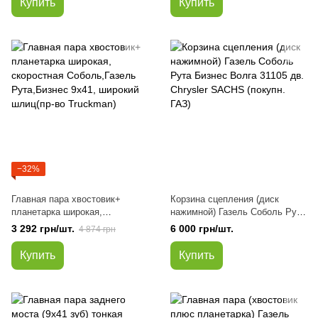
Купить
Купить
−32%
Главная пара хвостовик+
Корзина сцепления (диск
планетарка широкая,
нажимной) Газель Соболь Рута
скоростная Соболь,Газель
Бизнес Волга 31105 дв.
3 292 грн/шт.
6 000 грн/шт.
4 874 грн
Рута,Бизнес 9х41, широкий
Chrysler SACHS (покупн. ГАЗ)
шлиц(пр-во Truckman)
Купить
Купить