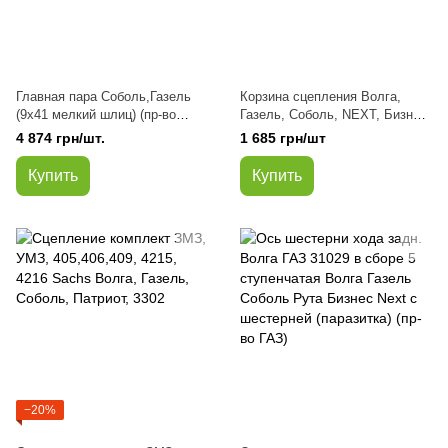
Главная пара Соболь,Газель
Корзина сцепления Волга,
(9х41 мелкий шлиц) (пр-во
Газель, Соболь, NEXT, Бизнес,
Truckman)
Рута, Белава дв. 402, 406,
4 874 грн/шт.
1 685 грн/шт
4215, Evotech 2.7, Cummins
ISF 2.8
Купить
Купить
−20%