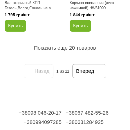
Вал вторичный КПП
Корзина сцепления (диск
Газель,Волга,Соболь не в
нажимной) HW61090
сборе (пр-во Авто Престиж)
Газель,Волга,Соболь,Рута,NE
1 795 грн/шт.
1 844 грн/шт.
XT,Бизнес 406,4215,Evotech
2.7
Купить
Купить
Показать еще 20 товаров
Назад
Вперед
1
из 11
+38098 046-20-17
+38067 482-55-26
+380994097285
+380631284925