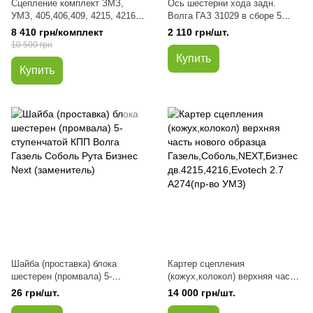
Сцепление комплект ЗМЗ,
Ось шестерни хода задн.
УМЗ, 405,406,409, 4215, 4216
Волга ГАЗ 31029 в сборе 5
Sachs Волга, Газель, Соболь,
ступенчатая Волга Газель
8 410 грн/комплект
2 110 грн/шт.
Патриот, 3302
Соболь Рута Бизнес Next с
10 500 грн
шестерней (паразитка) (пр-во
Купить
ГАЗ)
Купить
Шайба (проставка) блока
Картер сцепления
шестерен (промвала) 5-
(кожух,колокол) верхняя часть
ступенчатой КПП Волга Газель
нового образца
26 грн/шт.
14 000 грн/шт.
Соболь Рута Бизнес Next
Газель,Соболь,NEXT,Бизнес