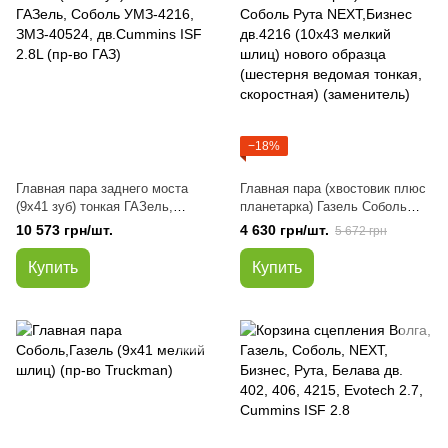
−18%
Главная пара заднего моста
Главная пара (хвостовик плюс
(9х41 зуб) тонкая ГАЗель,
планетарка) Газель Соболь
Соболь УМЗ-4216, ЗМЗ-40524,
Рута NEXT,Бизнес дв.4216
10 573 грн/шт.
4 630 грн/шт.
5 672 грн
дв.Сummins ISF 2.8L (пр-во
(10х43 мелкий шлиц) нового
ГАЗ)
образца (шестерня ведомая
Купить
Купить
тонкая, скоростная)
(заменитель)