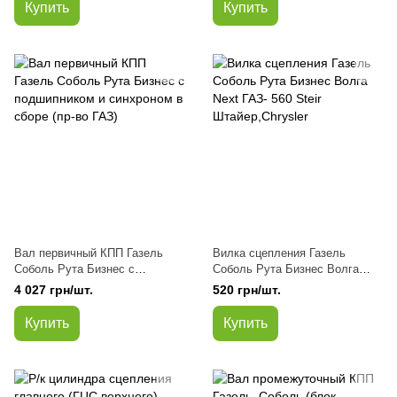
(заменитель)
дв.4215,4216,Evotech 2.7
Купить
Купить
A274(пр-во УМЗ)
Вал первичный КПП Газель
Вилка сцепления Газель
Соболь Рута Бизнес с
Соболь Рута Бизнес Волга
подшипником и синхроном в
Next ГАЗ- 560 Steir
4 027 грн/шт.
520 грн/шт.
сборе (пр-во ГАЗ)
Штайер,Chrysler
Купить
Купить