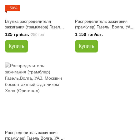
−50%
Втулка распределителя
Распределитель зажигания
зажигания (трамблера) Газель,
(трамблер) Газель, Волга, УАЗ,
Соболь, Рута, Бизнес , Волга,
Москвич бесконтактный с
125 грн/шт.
1 150 грн/шт.
250 грн
ГАЗ 2401, 2410, 3102, 31029,
датчиком Хола (пр-во КАТЭК)
3110 Москвич, ЗИЛ 2 шт (пр-во
Купить
Купить
Кинешма)
Распределитель зажигания
(трамблер) Газель,Волга, УАЗ,