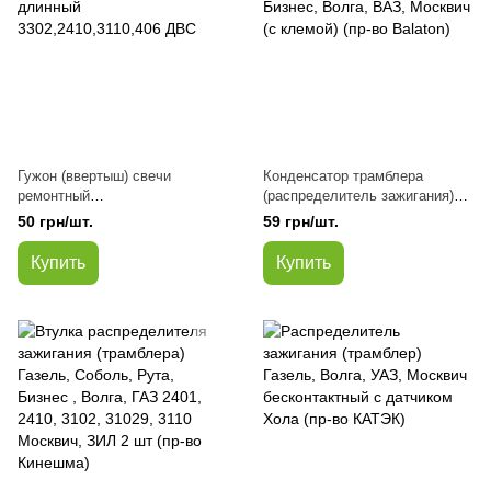
Гужон (ввертыш) свечи
Конденсатор трамблера
ремонтный
(распределитель зажигания)
Газель,Волга,ВАЗ,Москвич
Газель,Соболь, Рута, Бизнес,
50 грн/шт.
59 грн/шт.
длинный 3302,2410,3110,406
Волга, ВАЗ, Москвич (с
ДВС
клемой) (пр-во Balaton)
Купить
Купить