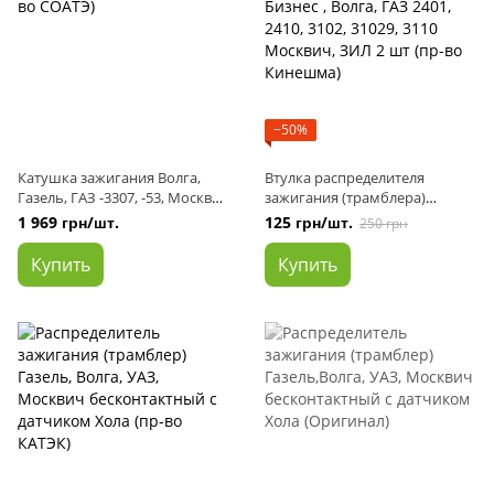
−50%
Катушка зажигания Волга,
Втулка распределителя
Газель, ГАЗ -3307, -53, Москвич
зажигания (трамблера)
Б-115В-01 (пр-во СОАТЭ)
Газель, Соболь, Рута, Бизнес ,
1 969 грн/шт.
125 грн/шт.
250 грн
Волга, ГАЗ 2401, 2410, 3102,
31029, 3110 Москвич, ЗИЛ 2 шт
Купить
Купить
(пр-во Кинешма)