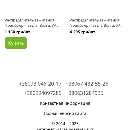
Распределитель зажигания
Распределитель зажигания
(трамблер) Газель, Волга, УАЗ,
(трамблер) Газель,Волга, УАЗ,
Москвич бесконтактный с
Москвич бесконтактный с
1 150 грн/шт.
4 295 грн/шт.
датчиком Хола (пр-во КАТЭК)
датчиком Хола (Оригинал)
Купить
+38098 046-20-17
+38067 482-55-26
+380994097285
+380631284925
Контактная информация
Полная версия сайта
© 2014—2026
интернет-магазин Gazel-avto