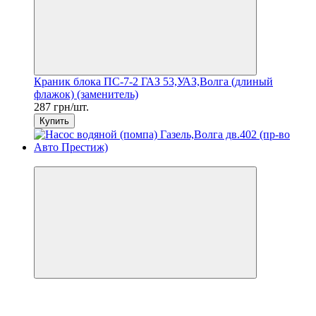
Краник блока ПС-7-2 ГАЗ 53,УАЗ,Волга (длиный
флажок) (заменитель)
287 грн/шт.
Купить
−20%