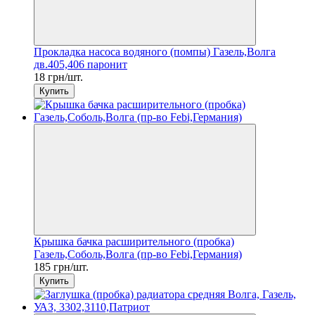
Прокладка насоса водяного (помпы) Газель,Волга
дв.405,406 паронит
18 грн/шт.
Купить
Крышка бачка расширительного (пробка)
Газель,Соболь,Волга (пр-во Febi,Германия)
185 грн/шт.
Купить