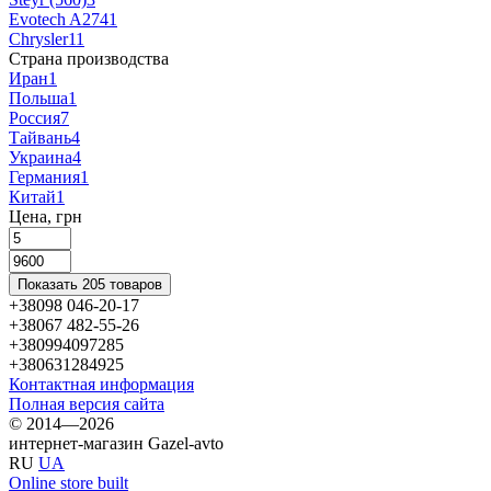
Evotech A274
1
Chrysler
11
Страна производства
Иран
1
Польша
1
Россия
7
Тайвань
4
Украина
4
Германия
1
Китай
1
Цена, грн
Показать 205 товаров
+38098 046-20-17
+38067 482-55-26
+380994097285
+380631284925
Контактная информация
Полная версия сайта
© 2014—2026
интернет-магазин Gazel-avto
RU
UA
Online store built