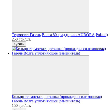
Термостат Газель,Волга 80 град.(пр-во AURORA,Poland)
250 грн/шт.
Купить
Кольцо термостата, резинка (прокладка силиконовая)
Газель,Волга уплотняющее (заменитель)
150 грн/шт.