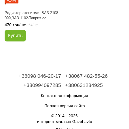
−14%
Радиатор отопителя ВАЗ 2108-
099,ЗАЗ 1102-Таврия со
спиралью (турбулизатор)
470 грн/шт.
548 грн
алюминий (пр-во Авто
Престиж)
Купить
+38098 046-20-17
+38067 482-55-26
+380994097285
+380631284925
Контактная информация
Полная версия сайта
© 2014—2026
интернет-магазин Gazel-avto