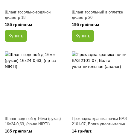
Шланг тосольно-водяной
Шланг тосольный в оплетке
диаметр 18
диаметр 20
185 грн/пог.м
195 грн/пог.м
Купить
Купить
Шланг водяной д-16мм (рукав)
Прокладка краника печки ВАЗ
16х24-0,63, (пр-во NIRTI)
2101-07, Волга уплотнительная
(аналог)
185 грн/пог.м
14 грн/шт.