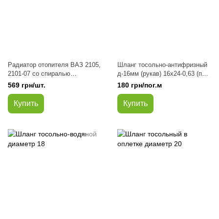
Радиатор отопителя ВАЗ 2105,
Шланг тосольно-антифризный
2101-07 со спиралью
д-16мм (рукав) 16х24-0,63 (пр-
(турбулизатор) алюминий (пр-
во NIRTI)
569 грн/шт.
180 грн/пог.м
во Авто Престиж)
Купить
Купить