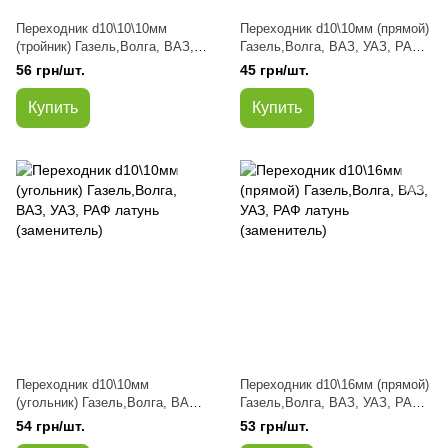
Переходник d10\10\10мм
Переходник d10\10мм (прямой)
(тройник) Газель,Волга, ВАЗ,
Газель,Волга, ВАЗ, УАЗ, РАФ
УАЗ, РАФ латунь (заменитель)
латунь (заменитель)
56 грн/шт.
45 грн/шт.
Купить
Купить
Переходник d10\10мм
Переходник d10\16мм (прямой)
(угольник) Газель,Волга, ВАЗ,
Газель,Волга, ВАЗ, УАЗ, РАФ
УАЗ, РАФ латунь (заменитель)
латунь (заменитель)
54 грн/шт.
53 грн/шт.