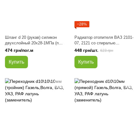
−28%
Шланг d 20 (рукав) силикон
Радиатор отопителя ВАЗ 2101-
двухслойный 20х28-1МПа (пр-
07, 2121 со спиралью
во Авто Престиж)
(турбулизатор) алюминий (пр-
474 грн/пог.м
448 грн/шт.
623 грн
во Авто Престиж)
Купить
Купить