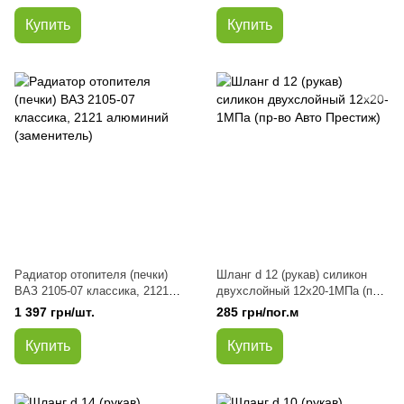
Купить
Купить
Радиатор отопителя (печки)
Шланг d 12 (рукав) силикон
ВАЗ 2105-07 классика, 2121
двухслойный 12х20-1МПа (пр-
алюминий (заменитель)
во Авто Престиж)
1 397 грн/шт.
285 грн/пог.м
Купить
Купить