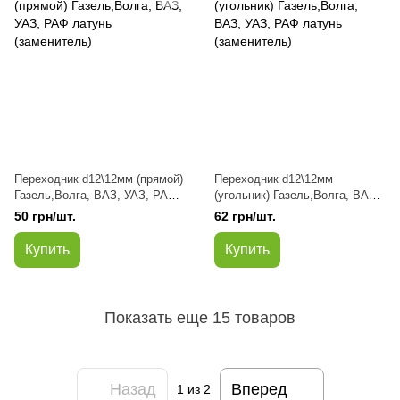
Переходник d12\12мм (прямой)
Переходник d12\12мм
Газель,Волга, ВАЗ, УАЗ, РАФ
(угольник) Газель,Волга, ВАЗ,
латунь (заменитель)
УАЗ, РАФ латунь (заменитель)
50 грн/шт.
62 грн/шт.
Купить
Купить
Показать еще 15 товаров
Назад
Вперед
1
из 2