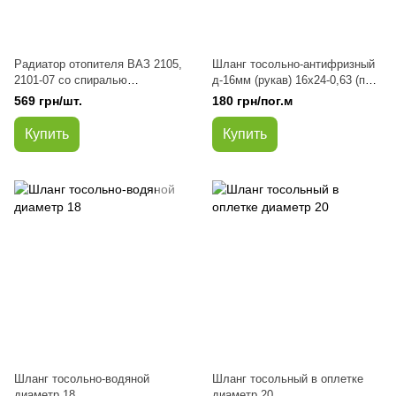
Радиатор отопителя ВАЗ 2105,
Шланг тосольно-антифризный
2101-07 со спиралью
д-16мм (рукав) 16х24-0,63 (пр-
(турбулизатор) алюминий (пр-
во NIRTI)
569 грн/шт.
180 грн/пог.м
во Авто Престиж)
Купить
Купить
Шланг тосольно-водяной
Шланг тосольный в оплетке
диаметр 18
диаметр 20