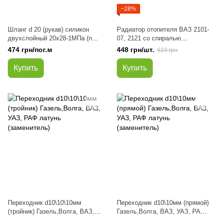
−28%
Шланг d 20 (рукав) силикон
Радиатор отопителя ВАЗ 2101-
двухслойный 20х28-1МПа (пр-
07, 2121 со спиралью
во Авто Престиж)
(турбулизатор) алюминий (пр-
474 грн/пог.м
448 грн/шт.
623 грн
во Авто Престиж)
Купить
Купить
Переходник d10\10\10мм
Переходник d10\10мм (прямой)
(тройник) Газель,Волга, ВАЗ,
Газель,Волга, ВАЗ, УАЗ, РАФ