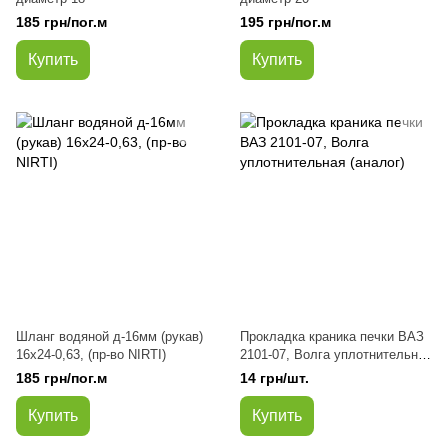
185 грн/пог.м
195 грн/пог.м
Купить
Купить
Шланг водяной д-16мм (рукав)
Прокладка краника печки ВАЗ
16х24-0,63, (пр-во NIRTI)
2101-07, Волга уплотнительная
(аналог)
185 грн/пог.м
14 грн/шт.
Купить
Купить