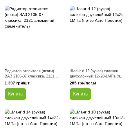
Радиатор отопителя (печки)
Шланг d 12 (рукав) силикон
ВАЗ 2105-07 классика, 2121
двухслойный 12х20-1МПа (пр-
алюминий (заменитель)
во Авто Престиж)
1 397 грн/шт.
285 грн/пог.м
Купить
Купить