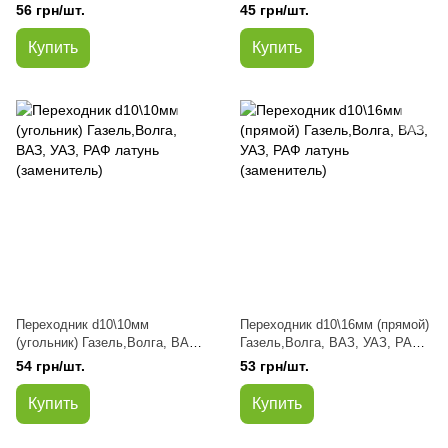
УАЗ, РАФ латунь (заменитель)
латунь (заменитель)
56 грн/шт.
45 грн/шт.
Купить
Купить
Переходник d10\10мм
Переходник d10\16мм (прямой)
(угольник) Газель,Волга, ВАЗ,
Газель,Волга, ВАЗ, УАЗ, РАФ
УАЗ, РАФ латунь (заменитель)
латунь (заменитель)
54 грн/шт.
53 грн/шт.
Купить
Купить