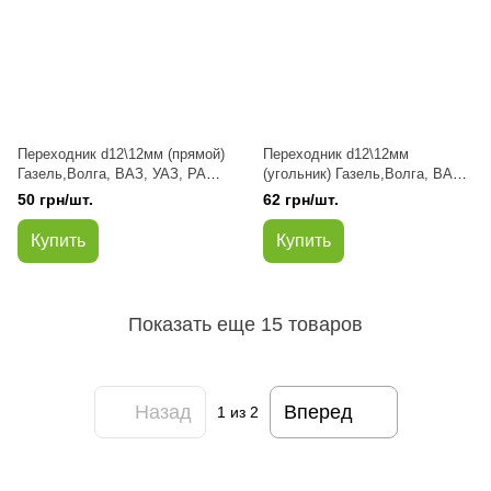
Переходник d12\12мм (прямой)
Переходник d12\12мм
Газель,Волга, ВАЗ, УАЗ, РАФ
(угольник) Газель,Волга, ВАЗ,
латунь (заменитель)
УАЗ, РАФ латунь (заменитель)
50 грн/шт.
62 грн/шт.
Купить
Купить
Показать еще 15 товаров
Назад
Вперед
1
из 2