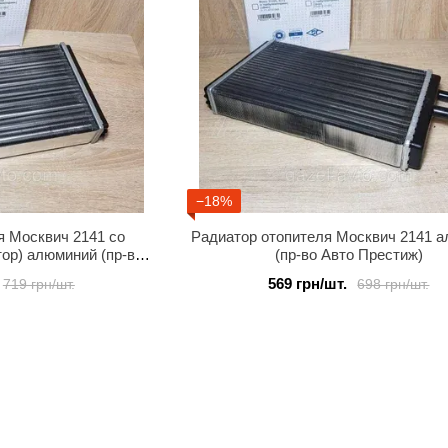
−18%
я Москвич 2141 со
Радиатор отопителя Москвич 2141 
ор) алюминий (пр-во
(пр-во Авто Престиж)
естиж)
569 грн/шт.
719 грн/шт.
698 грн/шт.