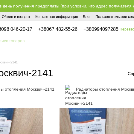
в день получения предоплаты (при условии, что адрес получателя 
Обмен и возврат
Контактная информация
Блог
Пользовательское со
8098 046-20-17
+38067 482-55-26
+380994097285
Перезво
осквич-2141
осквич-2141
Со
ы отопления Москвич-2141
Радиаторы отопления Москв