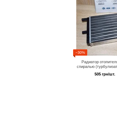
−30%
Радиатор отопител
спиралью (турбулизат
Авто Пр
505 грн/шт.