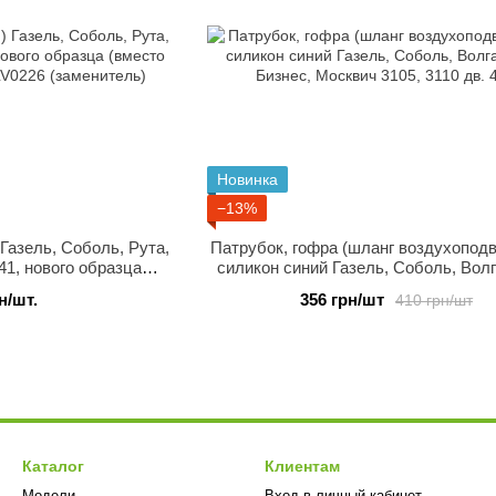
Новинка
−13%
 Газель, Соболь, Рута,
Патрубок, гофра (шланг воздухопод
41, нового образца
силикон синий Газель, Соболь, Волг
 керамика) LV0226
Бизнес, Москвич 3105, 3110 дв.
н/шт.
356 грн/шт
410 грн/шт
итель)
Каталог
Клиентам
Модели
Вход в личный кабинет