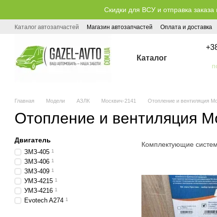
Перейти к основному контенту
Скидки для ВСУ и отправка заказа 
Каталог автозапчастей
Магазин автозапчастей
Оплата и доставка
Публичный договор (оферта)
+3
Каталог
Главная
Модели
АЗЛК
Москвич-2141
Отопление и вентиляция М
Отопление и вентиляция М
Двигатель
Комплектующие систем
ЗМЗ-405
1
ЗМЗ-406
1
ЗМЗ-409
1
УМЗ-4215
1
УМЗ-4216
1
Evotech A274
1