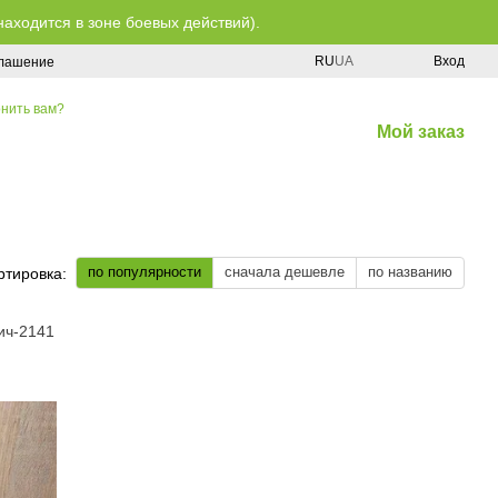
находится в зоне боевых действий).
RU
UA
Вход
глашение
нить вам?
Мой заказ
по популярности
сначала дешевле
по названию
ртировка:
ич-2141