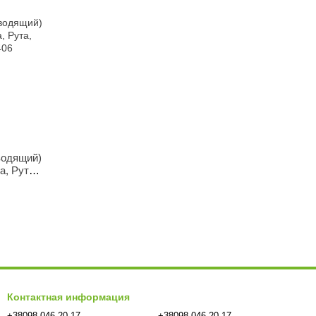
водящий)
а, Рута,
 406
Контактная информация
+38098 046-20-17
+38098 046-20-17