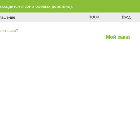
находится в зоне боевых действий).
RU
UA
Вход
глашение
нить вам?
Мой заказ