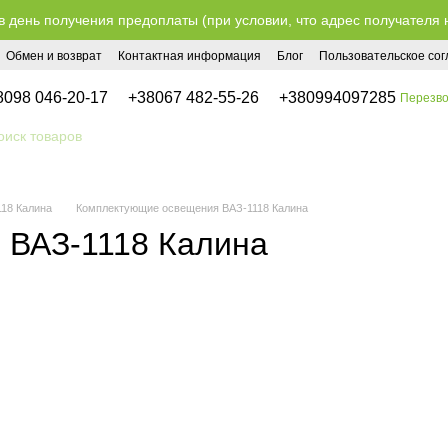
в день получения предоплаты (при условии, что адрес получателя 
Обмен и возврат
Контактная информация
Блог
Пользовательское со
8098 046-20-17
+38067 482-55-26
+380994097285
Перезво
18 Калина
Комплектующие освещения ВАЗ-1118 Калина
 ВАЗ-1118 Калина