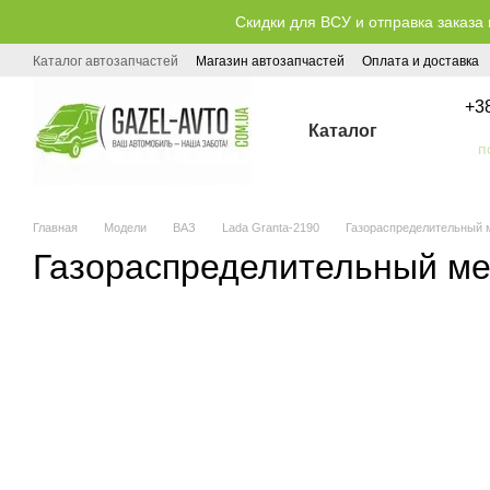
Перейти к основному контенту
Скидки для ВСУ и отправка заказа 
Каталог автозапчастей
Магазин автозапчастей
Оплата и доставка
Публичный договор (оферта)
+3
Каталог
Главная
Модели
ВАЗ
Lada Granta-2190
Газораспределительный м
Газораспределительный ме