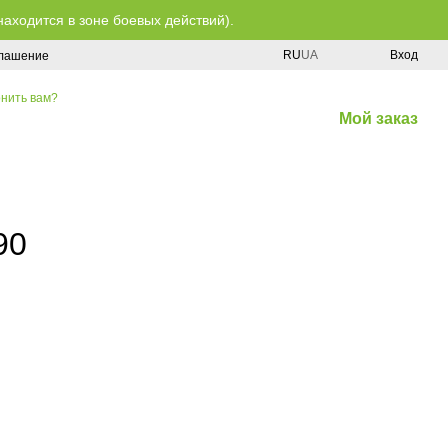
находится в зоне боевых действий).
RU
UA
Вход
глашение
нить вам?
Мой заказ
90