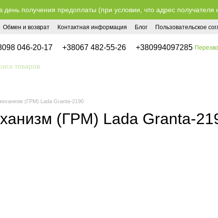
в день получения предоплаты (при условии, что адрес получателя 
Обмен и возврат
Контактная информация
Блог
Пользовательское со
8098 046-20-17
+38067 482-55-26
+380994097285
Перезво
еханизм (ГРМ) Lada Granta-2190
ханизм (ГРМ) Lada Granta-21