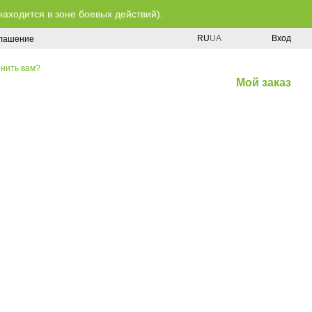
находится в зоне боевых действий).
RU
UA
Вход
глашение
нить вам?
Мой заказ