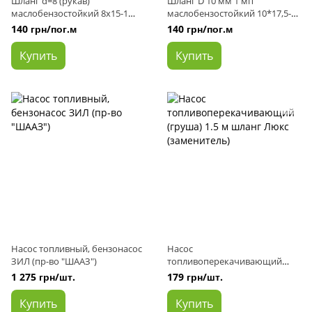
Шланг d=8 (рукав)
Шланг D 10 мм 1 мп
маслобензостойкий 8х15-1
маслобензостойкий 10*17,5-
МПа (пр-во Авто Престиж)
0,63 (пр-во Белая Церковь)
140 грн/пог.м
140 грн/пог.м
Купить
Купить
Насос топливный, бензонасос
Насос
ЗИЛ (пр-во "ШААЗ")
топливоперекачивающий
(груша) 1.5 м шланг Люкс
1 275 грн/шт.
179 грн/шт.
(заменитель)
Купить
Купить