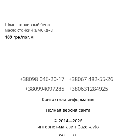
Шланг топливный бензо-
масло стойкий (БМС) Д=8,
гладкий, прошитый
189 грн/пог.м
+38098 046-20-17
+38067 482-55-26
+380994097285
+380631284925
Контактная информация
Полная версия сайта
© 2014—2026
интернет-магазин Gazel-avto