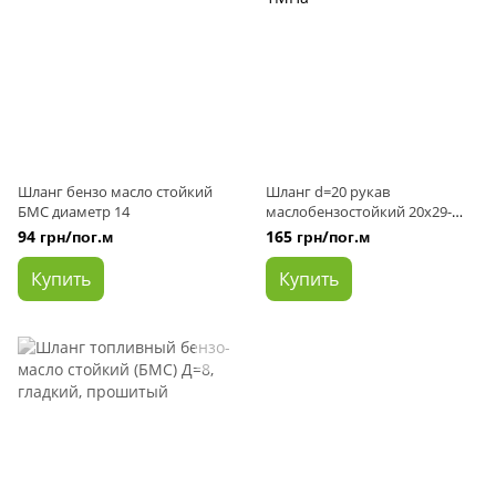
Шланг бензо масло стойкий
Шланг d=20 рукав
БМС диаметр 14
маслобензостойкий 20х29-
1МПа
94 грн/пог.м
165 грн/пог.м
Купить
Купить