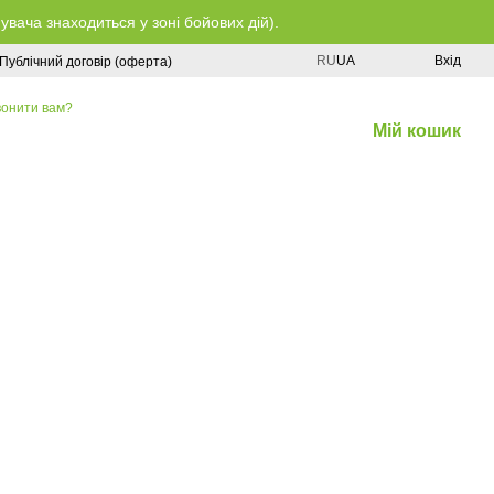
ача знаходиться у зоні бойових дій).
RU
UA
Вхід
Публічний договір (оферта)
онити вам?
Мій кошик