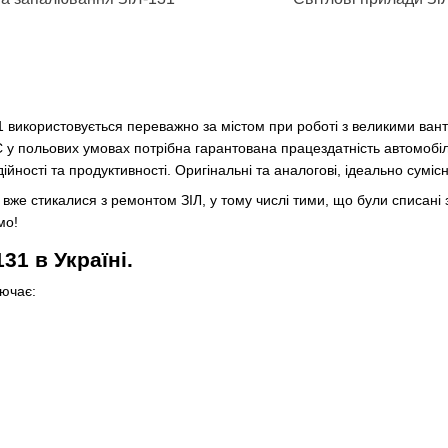
 використовується переважно за містом при роботі з великими ван
 у польових умовах потрібна гарантована працездатність автомобіля
йності та продуктивності. Оригінальні та аналогові, ідеально сумісн
вже стикалися з ремонтом ЗІЛ, у тому числі тими, що були списані з
ємо!
31 в Україні.
лючає: