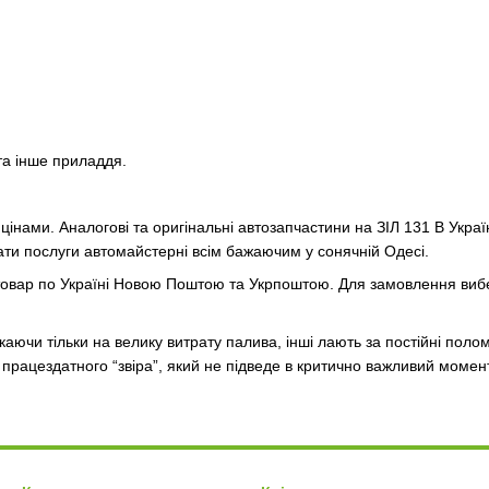
та інше приладдя.
інами. Аналогові та оригінальні автозапчастини на ЗІЛ 131 В Украї
ти послуги автомайстерні всім бажаючим у сонячній Одесі.
вар по Україні Новою Поштою та Укрпоштою. Для замовлення вибе
ікаючи тільки на велику витрату палива, інші лають за постійні пол
 працездатного “звіра”, який не підведе в критично важливий моме