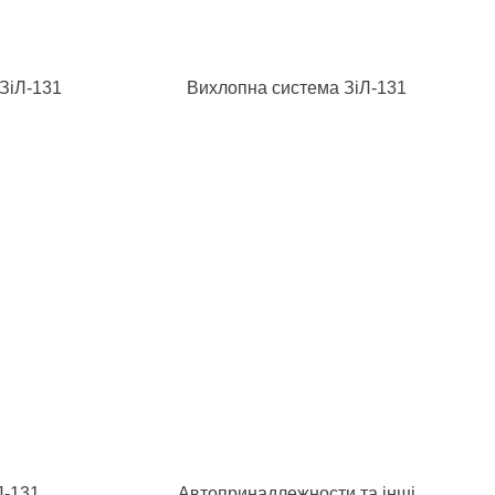
ЗіЛ-131
Вихлопна система ЗіЛ-131
Л-131
Автопринадлежности та інші