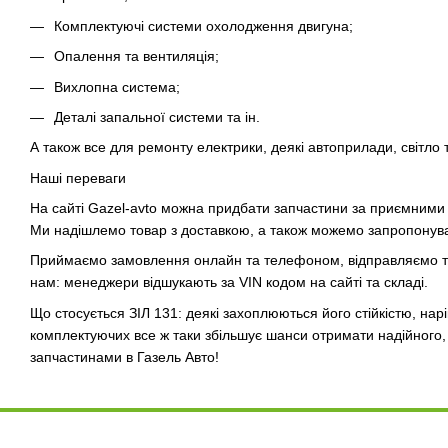
Комплектуючі системи охолодження двигуна;
Опалення та вентиляція;
Вихлопна система;
Деталі запальної системи та ін.
А також все для ремонту електрики, деякі автоприлади, світло 
Наші переваги
На сайті Gazel-avto можна придбати запчастини за приємними ц
Ми надішлемо товар з доставкою, а також можемо запропонува
Приймаємо замовлення онлайн та телефоном, відправляємо то
нам: менеджери відшукають за VIN кодом на сайті та складі.
Що стосується ЗІЛ 131: деякі захоплюються його стійкістю, нар
комплектуючих все ж таки збільшує шанси отримати надійного,
запчастинами в Газель Авто!