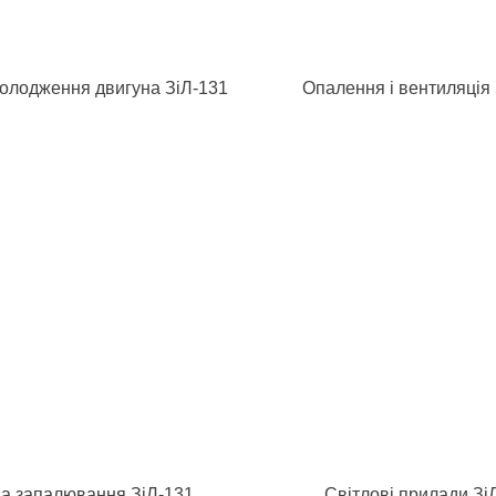
олодження двигуна ЗіЛ-131
Опалення і вентиляція 
а запалювання ЗіЛ-131
Світлові прилади Зі