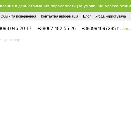
влення в день отримання передоплати (за умови, що адреса отримув
Обмін та повернення
Контактна інформація
Блог
Угода користувача
8098 046-20-17
+38067 482-55-26
+380994097285
Передзв