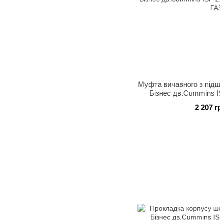
Муфта вичавного з під
Бізнес дв.Cummins I
(покупн
2 207 г