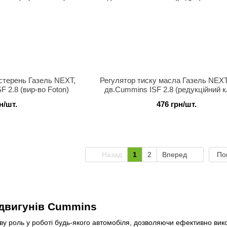
стерень Газель NEXT,
Регулятор тиску масла Газель NEXT
F 2.8 (вир-во Foton)
дв.Cummins ISF 2.8 (редукційний к
н/шт.
476 грн/шт.
Назад
1
2
Вперед
По
 двигунів Cummins
иву роль у роботі будь-якого автомобіля, дозволяючи ефективно вик