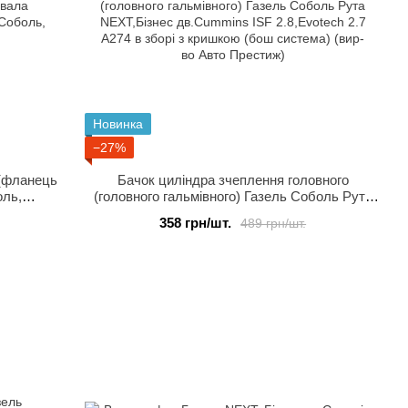
Новинка
−27%
 (фланець
Бачок циліндра зчеплення головного
оль,
(головного гальмівного) Газель Соболь Рута
NEXT,Бізнес дв.Cummins ISF 2.8,Evotech 2.7
358 грн/шт.
489 грн/шт.
A274 в зборі з кришкою (бош система) (вир-
во Авто Престиж)