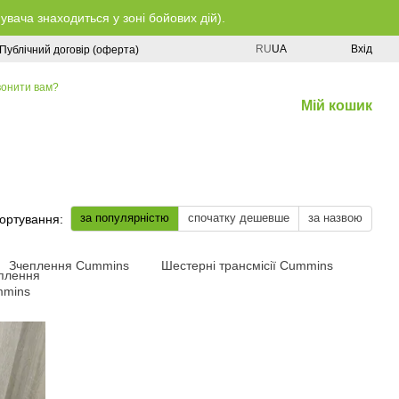
ача знаходиться у зоні бойових дій).
RU
UA
Вхід
Публічний договір (оферта)
онити вам?
Мій кошик
за популярністю
спочатку дешевше
за назвою
ортування:
Зчеплення Cummins
Шестерні трансмісії Cummins