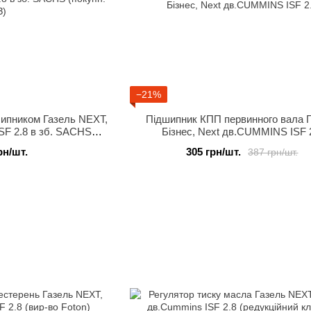
−21%
шипником Газель NEXT,
Підшипник КПП первинного вала 
SF 2.8 в зб. SACHS
Бізнес, Next дв.CUMMINS ISF 
. ГАЗ)
рн/шт.
305 грн/шт.
387 грн/шт.