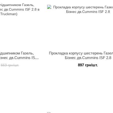
ідшипником Газель,
Прокладка корпусу шестерень Газе
ізнес дв.Cummins ISF
Бізнес дв.Cummins ISF 2.8
р-во Truckman)
897 грн/шт.
663 грн/шт.