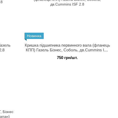
Новинка
Газель
Кришка підшипника первинного вала (фланець
2.8
КПП) Газель Бізнес, Соболь, дв.Cummins ISF
2.8
750 грн/шт.