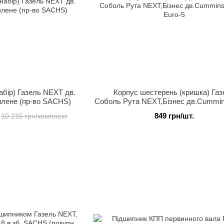
абір) Газель NEXT дв.
Корпус шестерень (кришка) Газ
илене (пр-во SACHS)
Соболь Рута NEXT,Бізнес дв.Cummin
Euro-5
849 грн/шт.
10 215 грн/комплект