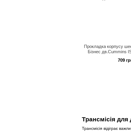
Прокладка корпусу ше
Бізнес дв.Cummins IS
709 гр
Трансмісія для
Трансмісія відіграє важл