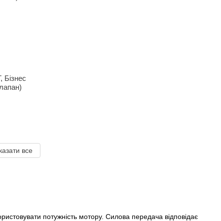
, Бізнес
лапан)
казати все
ористовувати потужність мотору. Силова передача відповідає