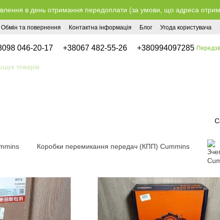
влення в день отримання передоплати (за умови, що адреса отримув
Обмін та повернення
Контактна інформація
Блог
Угода користувача
8098 046-20-17
+38067 482-55-26
+380994097285
Передзв
С
mmins
Коробки перемикання передач (КПП) Cummins