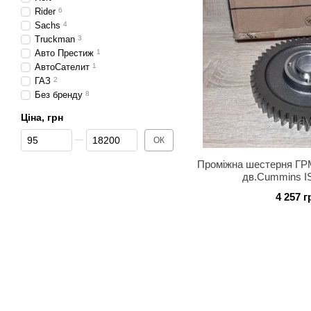
Rider
6
Sachs
4
Truckman
3
Авто Престиж
1
АвтоСателит
1
ГАЗ
2
Без бренду
8
Ціна, грн
Від Ціна, грн
До Ціна, грн
ОК
Проміжна шестерня ГРМ
дв.Cummins IS
4 257 г