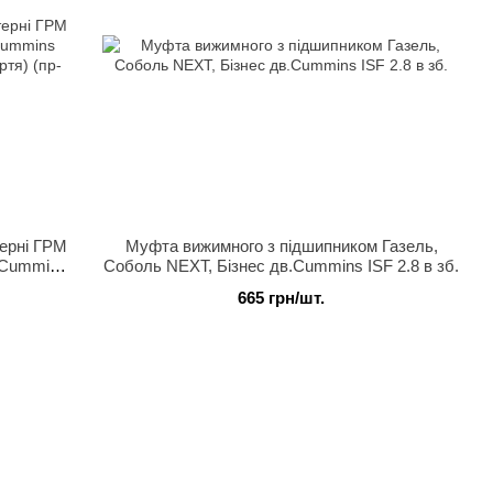
терні ГРМ
Муфта вижимного з підшипником Газель,
.Cummins
Соболь NEXT, Бізнес дв.Cummins ISF 2.8 в зб.
ртя) (пр-
665 грн/шт.