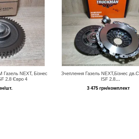
 Газель NEXT, Бізнес
Зчеплення Газель NEXT,Бізнес дв.
F 2.8 Євро 4
ISF 2.8
(диск натискний,ведений,підшипник)
рн/шт.
3 475 грн/комплект
Truckman)