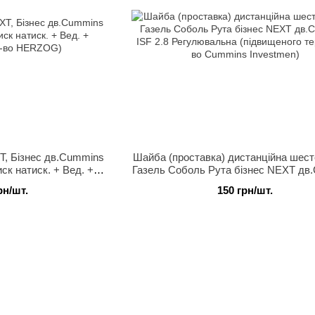
T, Бізнес дв.Cummins
Шайба (проставка) дистанційна шес
ск натиск. + Вед. +
Газель Соболь Рута бізнес NEXT дв
р-во HERZOG)
ISF 2.8 Регулювальна (підвищеного те
рн/шт.
150 грн/шт.
во Cummins Investmen)