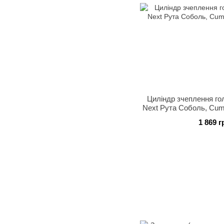
Циліндр зчеплення го
Next Рута Соболь, Cum
1 869 г