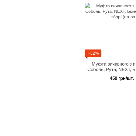
−32%
Муфта вичавного з п
Соболь, Рута, NEXT, Б
2.8 в зборі (п
450 грн/шт.