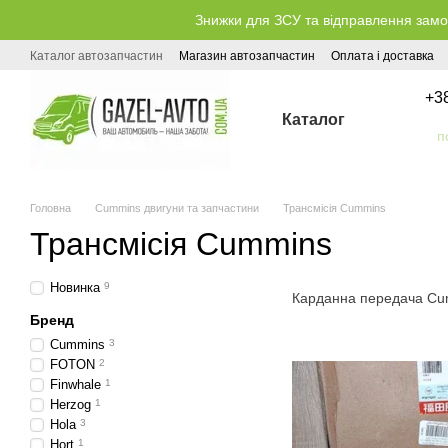
Перейти до основного контенту
Знижки для ЗСУ та відправлення замо
Каталог автозапчастин
Магазин автозапчастин
Оплата і доставка
+3
Каталог
Головна
Cummins двигуни та запчастини
Трансмісія Cummins
Трансмісія Cummins
Новинка
9
Карданна передача Cu
Бренд
Cummins
3
FOTON
2
Finwhale
1
Herzog
1
Hola
3
Hort
1