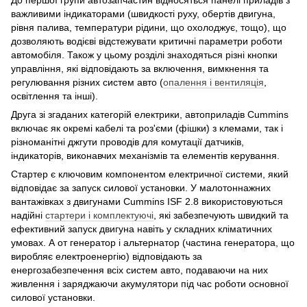
важливими індикаторами (швидкості руху, обертів двигуна,
рівня палива, температури рідини, що охолоджує, тощо), що
дозволяють водієві відстежувати критичні параметри роботи
автомобіля. Також у цьому розділі знаходяться різні кнопки
управління, які відповідають за включення, вимкнення та
регулювання різних систем авто (
опалення і вентиляція
,
освітлення та інші).
Друга зі згаданих категорій електрики, автоприладів Cummins
включає як окремі кабелі та роз'єми (фішки) з клемами, так і
різноманітні джгути проводів для комутації датчиків,
індикаторів, виконавчих механізмів та елементів керування.
Стартер є ключовим компонентом електричної системи, який
відповідає за запуск силової установки. У малотоннажних
вантажівках з двигунами Cummins ISF 2.8 використовуються
надійні
стартери і комплектуючі
, які забезпечують швидкий та
ефективний запуск двигуна навіть у складних кліматичних
умовах. А от генератор і альтернатор (частина генератора, що
виробляє електроенергію) відповідають за
енергозабезпечення всіх систем авто, подаваючи на них
живлення і заряджаючи акумулятори під час роботи основної
силової установки.