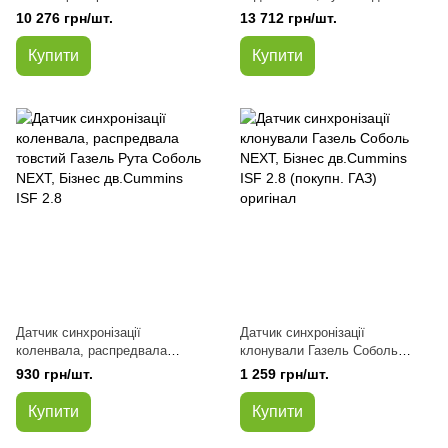
Соболь Рута
датчики) Газель, Соболь, Рута
10 276 грн/шт.
13 712 грн/шт.
NEXT,Бізнес дв.Cummins ISF
Next Бізнес дв.Cummins 2.8
2.8 Euro-5 комплект
Євро-4
Купити
Купити
Датчик синхронізації
Датчик синхронізації
коленвала, распредвала
клонували Газель Соболь
товстий Газель Рута Соболь
NEXT, Бізнес дв.Cummins ISF
930 грн/шт.
1 259 грн/шт.
NEXT, Бізнес дв.Cummins ISF
2.8 (покупн. ГАЗ) оригінал
2.8
Купити
Купити