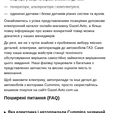
генератори, альтернатори і комплектуючі
;
одиничні датчики і блоки датчиків різних систем та вузлів.
Ознайомитись з усіма представленими позиціями допоможе
електронний каталог онлайн-магазину Gazel-Avto, а більш
повну інформацію про кожен конкретний товар можна
дізнатися у наших менеджерів.
До речі, ми не з чуток знайомі з проблемою вибору якісних
деталей, електрики, автоприладів до автомобілів ГАЗ. Саме
тому наша команда майстрів станції технічного
обслуговування вирішила самостійно займатися вирішенням
цього завдання. Наші фахівці працювали з багатьма з
представлених запчастин та високо оцінили якість їх
виконання.
Щоб замовити електрику, автоприлади та інші деталі до
автомобілів з моторами Cummins, просто скористайтесь
кошиком покупок на сайті Gazel-Avto.com.ua.
Поширені питання (FAQ)
Яка електрика і автоприлади Cummins зазвичай