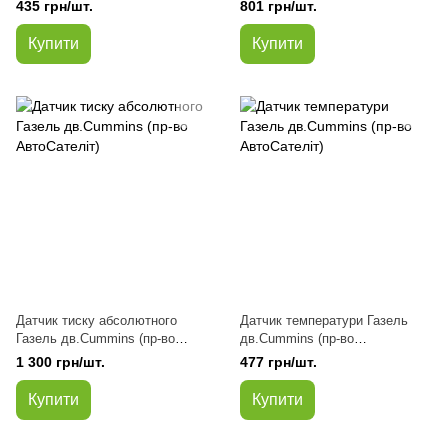
Соболь, Рута дв.Cummins ISF
Газель дв.Cummins (пр-во
435 грн/шт.
801 грн/шт.
2.8 (замінник)
АвтоСателіт)
Купити
Купити
Датчик тиску абсолютного
Датчик температури Газель
Газель дв.Cummins (пр-во
дв.Cummins (пр-во
АвтоСателіт)
АвтоСателіт)
1 300 грн/шт.
477 грн/шт.
Купити
Купити