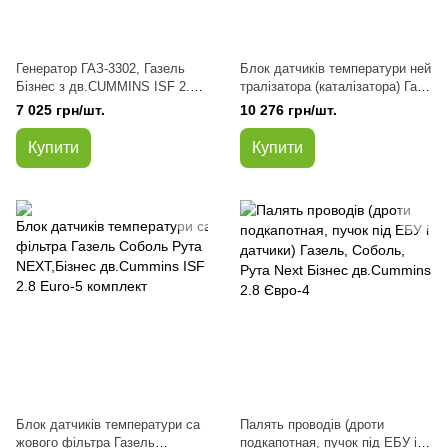
Генератор ГАЗ-3302, Газель
Блок датчиків температури ней
Бізнес з дв.CUMMINS ISF 2.8
тралізатора (каталізатора) Газе
14V (пр-во ДК)
ль Соболь Рута
7 025 грн/шт.
10 276 грн/шт.
NEXT,Бізнес дв.Cummins ISF
2.8 Euro-5
Купити
Купити
комплект (покупн. ГАЗ)
Блок датчиків температури са
Палять проводів (дроти
жового фільтра Газель
подкапотная, пучок під ЕБУ і