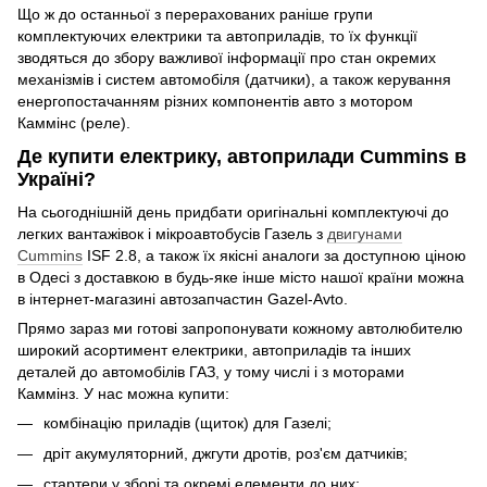
Що ж до останньої з перерахованих раніше групи
комплектуючих електрики та автоприладів, то їх функції
зводяться до збору важливої ​​інформації про стан окремих
механізмів і систем автомобіля (датчики), а також керування
енергопостачанням різних компонентів авто з мотором
Каммінс (реле).
Де купити електрику, автоприлади Cummins в
Україні?
На сьогоднішній день придбати оригінальні комплектуючі до
легких вантажівок і мікроавтобусів Газель з
двигунами
Cummins
ISF 2.8, а також їх якісні аналоги за доступною ціною
в Одесі з доставкою в будь-яке інше місто нашої країни можна
в інтернет-магазині автозапчастин Gazel-Avto.
Прямо зараз ми готові запропонувати кожному автолюбителю
широкий асортимент електрики, автоприладів та інших
деталей до автомобілів ГАЗ, у тому числі і з моторами
Каммінз. У нас можна купити:
комбінацію приладів (щиток) для Газелі;
дріт акумуляторний, джгути дротів, роз'єм датчиків;
стартери у зборі та окремі елементи до них;