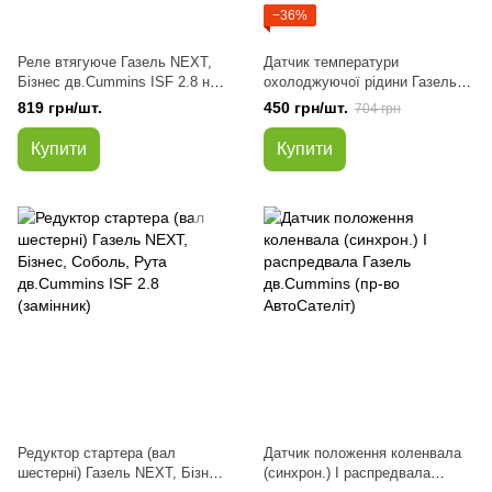
−36%
Реле втягуюче Газель NEXT,
Датчик температури
Бізнес дв.Cummins ISF 2.8 на
охолоджуючої рідини Газель
стартер 5295576 (пр-во КАТЕК)
NEXT, Бізнес дв.Cummins ISF
819 грн/шт.
450 грн/шт.
704 грн
2.8
Купити
Купити
Редуктор стартера (вал
Датчик положення коленвала
шестерні) Газель NEXT, Бізнес,
(синхрон.) І распредвала