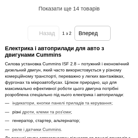
Показати ще 14 товарів
Назад
Вперед
1
з 2
Електрика і автоприлади для авто з
двигунами Cummins
Силова установка Cummins ISF 2.8 – потужний і економічний
дизельний двигун, який часто використовується у різному
комерційному транспорті, переважно у легких вантажівках,
фургонах та мікроавтобусах. Цілком природно, що для
максимально ефективної роботи цього двигуна потрібні
розроблена спеціально під нього електрика і автоприлади:
індикатори, кнопки панелі приладів та керування
;
різні
дроти, клеми та роз'єми
;
генератор, стартер, альтернатор;
реле і датчики Cummins
.
До першої групи автозапчастин відносяться панелі приладів з