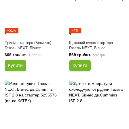
−51%
−4%
Привід стартера (Бендикс)
Щітковий вузол стартера
Газель NEXT, Бізнес
Газель NEXT, Бізнес
дв.Cummins ISF 2.8 (вир-во
дв.Cummins ISF 2.8 на
669 грн/шт.
569 грн/шт.
1 365 грн
592 грн
КАТЕК)
старт.5295576 (пр-во КАТЕК)
Купити
Купити