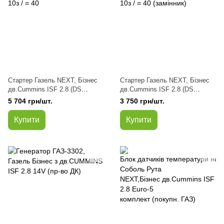
Стартер Газель NEXT, Бізнес
Стартер Газель NEXT, Бізнес
дв.Cummins ISF 2.8 (DS
дв.Cummins ISF 2.8 (DS
150707173) 12V 2.5kW 10з / =
150707173) 12V 2.5kW 10з / =
5 704 грн/шт.
3 750 грн/шт.
40
40 (замінник)
Купити
Купити