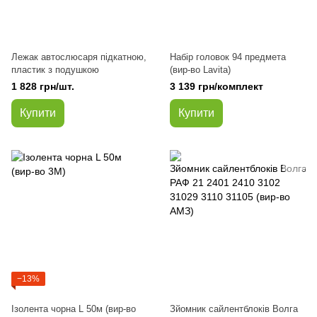
Лежак автослюсаря підкатною,
Набір головок 94 предмета
пластик з подушкою
(вир-во Lavita)
1 828 грн/шт.
3 139 грн/комплект
Купити
Купити
−13%
Ізолента чорна L 50м (вир-во
Зйомник сайлентблоків Волга