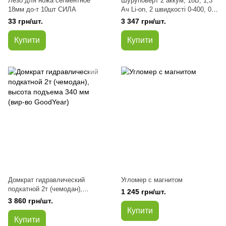
Лезо для ножа сегментное
Шуруповерт 2 аккум, 18В, 1,3
18мм до-т 10шт СИЛА
Ач Li-on, 2 швидкості 0-400, 0-
1500, об / хв (в-во INTERTOOL)
33 грн/шт.
3 347 грн/шт.
Купити
Купити
Домкрат гидравлический
Угломер с магнитом
подкатной 2т (чемодан),
1 245 грн/шт.
высота подъема 340 мм (вир-
3 860 грн/шт.
во GoodYear)
Купити
Купити