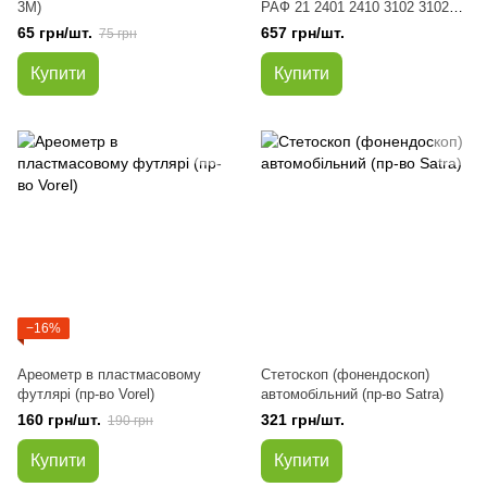
3M)
РАФ 21 2401 2410 3102 31029
3110 31105 (вир-во АМЗ)
65 грн/шт.
657 грн/шт.
75 грн
Купити
Купити
−16%
Ареометр в пластмасовому
Стетоскоп (фонендоскоп)
футлярі (пр-во Vorel)
автомобільний (пр-во Satra)
160 грн/шт.
321 грн/шт.
190 грн
Купити
Купити