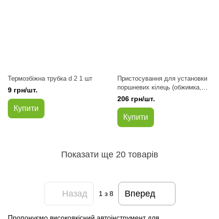
Термозбіжна трубка d 2 1 шт
Пристосування для установки
поршневих кілець (обжимка,
9 грн/шт.
правка, вставка)
206 грн/шт.
Купити
Купити
Показати ще 20 товарів
Назад
Вперед
1
з 8
Пропонуємо високоякісний автоінструмент для