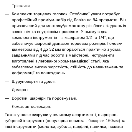
Тріскачки.
Комплекти торцевих головок. Особливої уваги потребує
професійний преміум-набір від Лавіта на 94 предмети. Він
призначений для монтажу/демонтажу різьбових з'єднань із
зовнішнім та внутрішнім профілем. У ньому є два
комплекти інструментів – з квадратом 1/2 та 1/4”, що
забезпечує широкий діапазон торцевих розмірів. Головки
діаметром від 4 до 32 мм впораються практично з усіма
завданнями під час роботи в майстерні. Інструменти
виготовлені з легованої хром-ванадієвої сталі, яка
забезпечує високу жорсткість, стійкість до навантажень та
деформації та пошкоджень.
Шуруповерти та дрилі.
Домкрат.
Воротки, шарніри та подовжувачі.
Лежак автослюсаря.
Також у нас є викрутки у великому асортименті, шарнірно-
губцевий інструмент (популярна новинка -
бокорізи 160мм
) та
інші інструменти (молотки, зубила, надфілі, напилки, ножівки