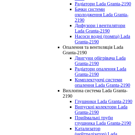
Радіатори Lada Granta-2190
Бачки системи
охолодження Lada Granta-
2190
Дифузори і вентилятори
Lada Granta-2190
Насоси водні (помпа) Lada
Granta-2190
Опалення та вентиляція Lada
Granta-2190
Двигуни обігрівача Lada
Granta-2190
Радіатори опалення Lada
Granta-2190
Комплектуючі системи
опалення Lada Granta-2190
Вихлопна система Lada Granta-
2190
Глушники Lada Granta-2190
Випускні колектори Lada
Granta-2190
Приймальні труби
глушника Lada Granta-2190
Катализатор
(нейтралізатор) Lada