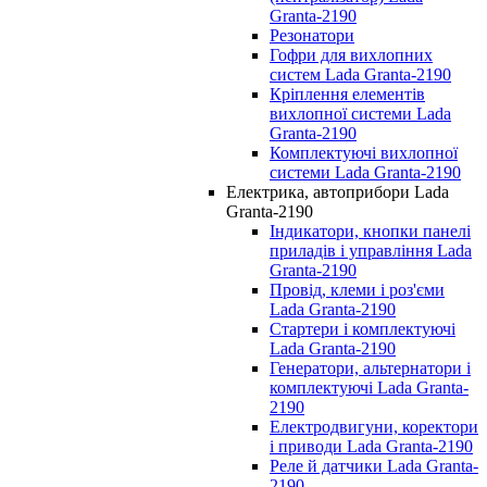
Granta-2190
Резонатори
Гофри для вихлопних
систем Lada Granta-2190
Кріплення елементів
вихлопної системи Lada
Granta-2190
Комплектуючі вихлопної
системи Lada Granta-2190
Електрика, автоприбори Lada
Granta-2190
Індикатори, кнопки панелі
приладів і управління Lada
Granta-2190
Провід, клеми і роз'єми
Lada Granta-2190
Стартери і комплектуючі
Lada Granta-2190
Генератори, альтернатори і
комплектуючі Lada Granta-
2190
Електродвигуни, коректори
і приводи Lada Granta-2190
Реле й датчики Lada Granta-
2190