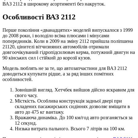
ВАЗ 2112 в широкому асортименті без накруток.
Особливості ВАЗ 2112
Перше покоління «дванадцятих» моделей випускалося з 1999
до 2008 роки, і володіло всіма плюсами і мінусами
попередників. Коли в 2009 на зміну 2112 прийшла поліпшена
21120, цінителі вітчизняних автомобілів отримали
довгоочікуваний гідропідсилювач керма, потужний двигун на
90 кінських сил і стійкий до корозії кузов.
Модель люблять не за те, що автозапчастини для ВАЗ 2112
доводиться купувати рідше, а за ряд інших помітних
особливостей.
Зовнішній вигляд. Хетчбек вийшов дійсно яскравим для
свого часу.
Місткість. Особлива конструкція задньої двері при
складених пасажирських сидіннях дозволяє вміщати в
авто до 475 кг вантажу.
Вражаюча динаміка. До 100 км/год авто розганяється за
12 секунд.
Низька витрата пального. Всього 7 літрів на 100 км.