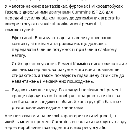
У малотоннажних вантажівках, фургонах і мікроавтобусах
Газель з дизельними
двигунами Cummins
ISF 2.8 для
передачі зусилля від колінвалу до допоміжних агрегатів
використовуються якісні поліклинові ремені. Ці
комплектуючі:
Ефективні. Вони мають досить велику поверхню
контакту зі шківами та роликами, що дозволяє
передавати більше потужності при більш слабкому
натягу.
Стійкі до зношування. Ремені Каммінз виготовляються з
якісних матеріалів, за рахунок чого вони повільніше
стираються, а також показують підвищену стійкість до
навантажень і механічних пошкоджень.
Видають менше шуму. Розглянуті поліклинові ремені
краще відводять потік повітря і працюють тихіше за
свої аналоги завдяки особливій конструкції з багаться
розташованими вздовж канавками.
Але незважаючи на високі характеристики міцності, в
якийсь момент ремені Cummins все ж таки виходять з ладу
через вироблення закладеного в них ресурсу або