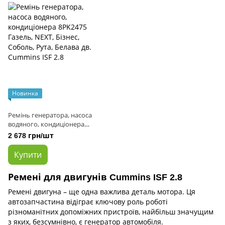
Новинка
Ремінь генератора, насоса
водяного, кондиціонера
8PK2475 Газель, NEXT, Бізнес,
2 678 грн/шт
Соболь, Рута, Белава дв.
Cummins ISF 2.8
Купити
Ремені для двигунів Cummins ISF 2.8
Ремені двигуна – ще одна важлива деталь мотора. Ця
автозапчастина відіграє ключову роль роботі
різноманітних допоміжних пристроїв, найбільш значущим
з яких, безсумнівно, є генератор автомобіля.