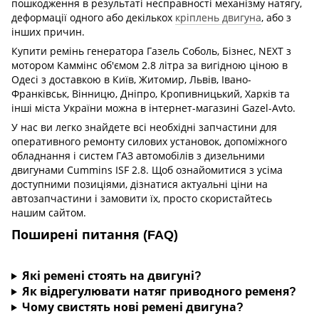
пошкодження в результаті несправності механізму натягу,
деформації одного або декількох
кріплень двигуна
, або з
інших причин.
Купити ремінь генератора Газель Соболь, Бізнес, NEXT з
мотором Каммінс об'ємом 2.8 літра за вигідною ціною в
Одесі з доставкою в Київ, Житомир, Львів, Івано-
Франківськ, Вінницю, Дніпро, Кропивницький, Харків та
інші міста України можна в інтернет-магазині Gazel-Avto.
У нас ви легко знайдете всі необхідні запчастини для
оперативного ремонту силових установок, допоміжного
обладнання і систем ГАЗ автомобілів з дизельними
двигунами Cummins ISF 2.8. Щоб ознайомитися з усіма
доступними позиціями, дізнатися актуальні ціни на
автозапчастини і замовити їх, просто скористайтесь
нашим сайтом.
Поширені питання (FAQ)
Які ремені стоять на двигуні?
Як відрегулювати натяг приводного ременя?
Чому свистять нові ремені двигуна?