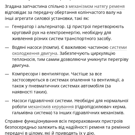
Згадана запчастина спільно з
механізмом натягу ременя
відповідає за передачу обертання колінчастого валу на
інші агрегати силової установки, такі як:
Генератор і альтернатор. Ці пристрої перетворюють
круговий рух на електроенергію, необхідну для
живлення різних систем транспортного засобу.
Водяні насоси (помпи). Є важливою частиною
системи
охолодження двигуна
. Забезпечують циркуляцію
теплоносія, тим самим дозволяючи уникнути перегріву
двигуна.
Компресори і вентилятори. Частіше за все
застосовуються в системах опалення та вентиляції, а
також у пневматичних системах автомобіля (за
наявності таких).
Насоси гідравлічної системи. Необхідні для нормальної
роботи
механізмів керування
(гідропідсилювач керма,
гальмівна система) та інших гідравлічних механізмів.
Справне функціонування всіх перерахованих пристроїв
безпосередньо залежить від надійності ременя та ремінної
передачі в цілому, які й приводять їх у дію.