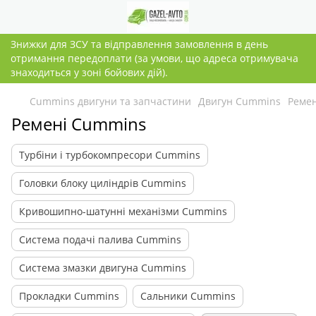
Знижки для ЗСУ та відправлення замовлення в день
отримання передоплати (за умови, що адреса отримувача
знаходиться у зоні бойових дій).
Cummins двигуни та запчастини
Двигун Cummins
Реме
Ремені Cummins
Турбіни і турбокомпресори Cummins
Головки блоку циліндрів Cummins
Кривошипно-шатунні механізми Cummins
Система подачі палива Cummins
Система змазки двигуна Cummins
Прокладки Cummins
Сальники Cummins