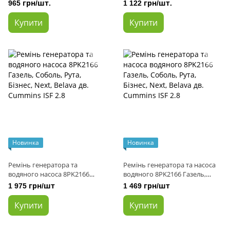
Бізнес, NEXT з дв. CUMMINS ISF
Бізнес, NEXT з дв. CUMMINS ISF
965 грн/шт.
1 122 грн/шт.
2.8, TRUCK (пр-во DAYCO)
2.8, TRUCK (пр-во DAYCO)
Купити
Купити
Новинка
Новинка
Ремінь генератора та
Ремінь генератора та насоса
водяного насоса 8PK2166
водяного 8PK2166 Газель,
Газель, Соболь, Рута, Бізнес,
Соболь, Рута, Бізнес, Next,
1 975 грн/шт
1 469 грн/шт
Next, Belava дв. Cummins ISF
Belava дв. Cummins ISF 2.8
2.8
Купити
Купити