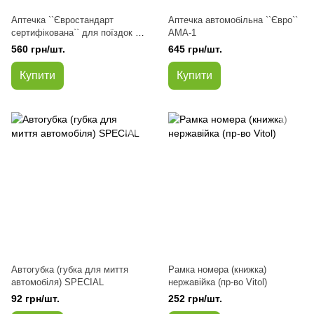
Аптечка ``Євростандарт
Аптечка автомобільна ``Євро``
сертифікована`` для поїздок за
АМА-1
кордон
560 грн/шт.
645 грн/шт.
Купити
Купити
Автогубка (губка для миття
Рамка номера (книжка)
автомобіля) SPECIAL
нержавійка (пр-во Vitol)
92 грн/шт.
252 грн/шт.