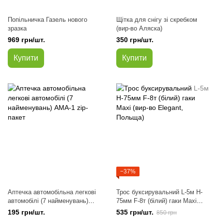
Попільничка Газель нового
Щітка для снігу зі скребком
зразка
(вир-во Аляска)
969 грн/шт.
350 грн/шт.
Купити
Купити
−37%
Аптечка автомобільна легкові
Трос буксирувальний L-5м H-
автомобілі (7 найменувань)
75мм F-8т (білий) гаки Maxi
АМА-1 zip-пакет
(вир-во Elegant, Польща)
195 грн/шт.
535 грн/шт.
850 грн