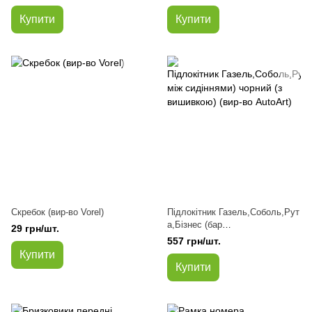
Купити
Купити
Скребок (вир-во Vorel)
Підлокітник Газель,Соболь,Рут
а,Бізнес (бар
29 грн/шт.
між сидіннями) чорний (з
557 грн/шт.
вишивкою) (вир-во AutoArt)
Купити
Купити