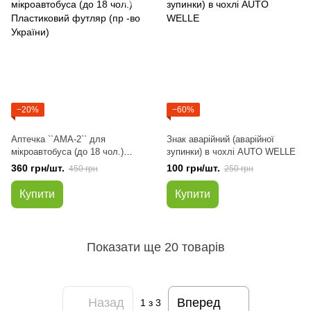
−20%
−60%
Аптечка ``АМА-2`` для
Знак аварійний (аварійної
мікроавтобуса (до 18 чол.)
зупинки) в чохлі AUTO WELLE
Пластиковий футляр (пр -во
360 грн/шт.
100 грн/шт.
450 грн
250 грн
України)
Купити
Купити
Показати ще 20 товарів
Назад
Вперед
1
з 3