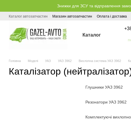
Перейти до основного контенту
Знижки для ЗСУ та відправлення замо
Каталог автозапчастин
Магазин автозапчастин
Оплата і доставка
+3
Каталог
Головна
Моделі
УАЗ
УАЗ 3962
Вихлопна система УАЗ 3962
К
Каталізатор (нейтралізатор
Глушники УАЗ 3962
Резонатори УАЗ 3962
Комплектуючі вихлопно