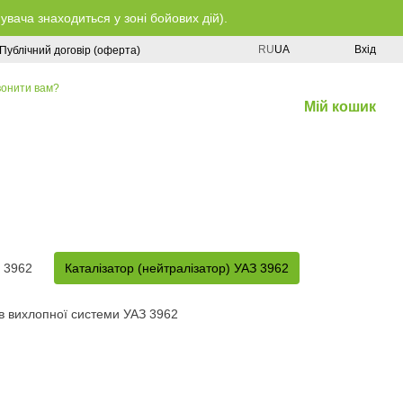
ача знаходиться у зоні бойових дій).
RU
UA
Вхід
Публічний договір (оферта)
онити вам?
Мій кошик
 3962
Каталізатор (нейтралізатор) УАЗ 3962
в вихлопної системи УАЗ 3962