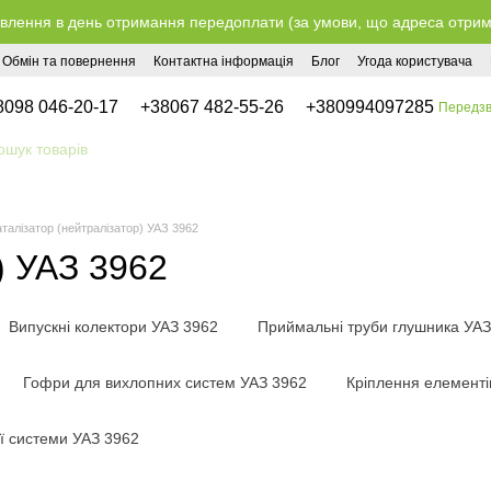
влення в день отримання передоплати (за умови, що адреса отримув
Обмін та повернення
Контактна інформація
Блог
Угода користувача
8098 046-20-17
+38067 482-55-26
+380994097285
Передзв
аталізатор (нейтралізатор) УАЗ 3962
) УАЗ 3962
Випускні колектори УАЗ 3962
Приймальні труби глушника УАЗ
Гофри для вихлопних систем УАЗ 3962
Кріплення елементі
ї системи УАЗ 3962