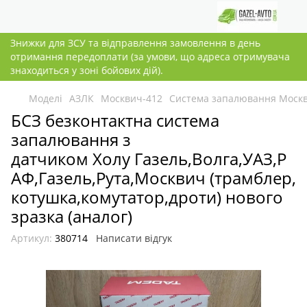
Знижки для ЗСУ та відправлення замовлення в день
отримання передоплати (за умови, що адреса отримувача
знаходиться у зоні бойових дій).
Моделі
АЗЛК
Москвич-412
Система запалювання Моск
БСЗ безконтактна система
запалювання з
датчиком Холу Газель,Волга,УАЗ,Р
АФ,Газель,Рута,Москвич (трамблер,
котушка,комутатор,дроти) нового
зразка (аналог)
Артикул:
380714
Написати відгук