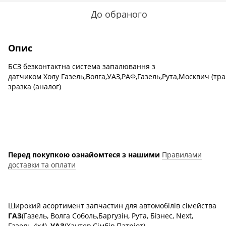
До обраного
Опис
БСЗ безконтактна система запалювання з
датчиком Холу Газель,Волга,УАЗ,РАФ,Газель,Рута,Москвич (тр
зразка (аналог)
Перед покупкою ознайомтеся з нашими
Правилами
доставки та оплати
Широкий асортимент запчастин для автомобілів сімейства
ГАЗ
(Газель, Волга Соболь,Баргузін, Рута, Бізнес, Next,
Газель 4х4),
УАЗ
(Хантер,Сімбір,Патріот),