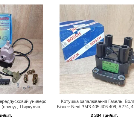
передпусковий универс
Котушка запалювання Газель, Волг
 (принуд. Циркуляція)
Бізнес Next ЗМЗ 405 406 409, А274, 
 Альянс)
2110 (пр-во Bosch)
рн/шт.
2 304 грн/шт.