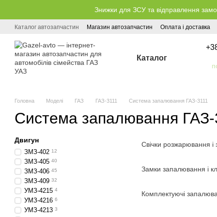
Перейти до основного контенту
Знижки для ЗСУ та відправлення замо
Каталог автозапчастин
Магазин автозапчастин
Оплата і доставка
+3
Каталог
Головна
Моделі
ГАЗ
ГАЗ-3111
Система запалювання ГАЗ-3111
Система запалювання ГАЗ-
Двигун
Свічки розжарювання і
ЗМЗ-402
12
ЗМЗ-405
40
Замки запалювання і кл
ЗМЗ-406
45
ЗМЗ-409
32
УМЗ-4215
4
Комплектуючі запалюва
УМЗ-4216
6
УМЗ-4213
3