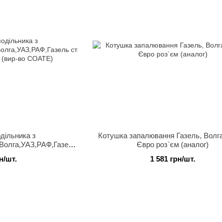
дільника з
Котушка запалювання Газель, Волга
Волга,УАЗ,РАФ,Газель старого
Євро роз`єм (аналог)
й (вир-во СОАТЕ)
н/шт.
1 581 грн/шт.