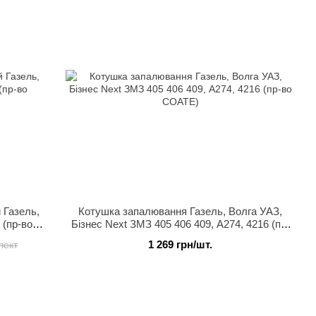
 Газель,
Котушка запалювання Газель, Волга УАЗ,
 (пр-во
Бізнес Next ЗМЗ 405 406 409, А274, 4216 (пр-
во СОАТЕ)
1 269 грн/шт.
лект