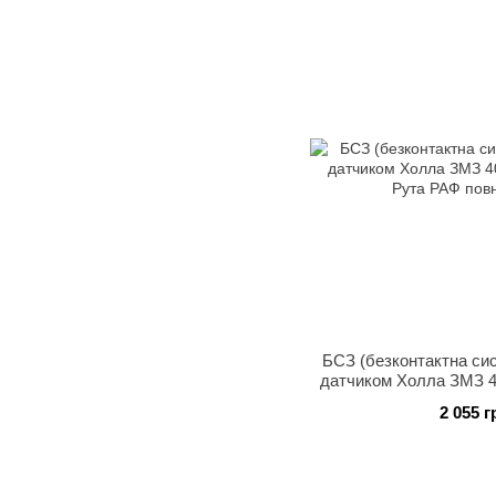
БСЗ (безконтактна си
датчиком Холла ЗМЗ 4
Рута РАФ пов
2 055 г