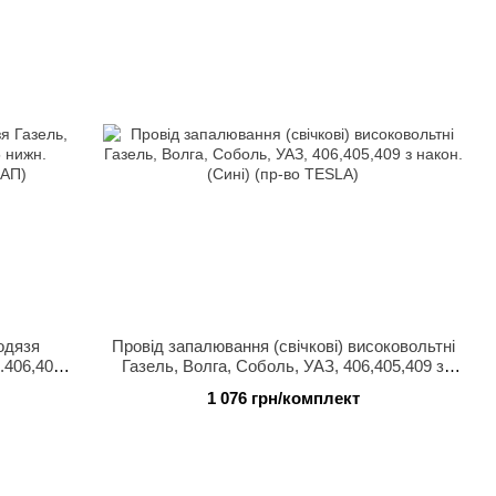
лодязя
Провід запалювання (свічкові) високовольтні
.406,405
Газель, Волга, Соболь, УАЗ, 406,405,409 з
-во АП)
након. (Сині) (пр-во TESLA)
1 076 грн/комплект