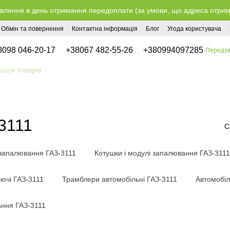
влення в день отримання передоплати (за умови, що адреса отримув
Обмін та повернення
Контактна інформація
Блог
Угода користувача
8098 046-20-17
+38067 482-55-26
+380994097285
Передзв
3111
С
 запалювання ГАЗ-3111
Котушки і модулі запалювання ГАЗ-3111
ючі ГАЗ-3111
Трамблери автомобільні ГАЗ-3111
Автомобіл
ння ГАЗ-3111