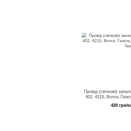
Провід (свічкові) запа
402, 4215, Волга, Газе
РАФ T
420 грн/