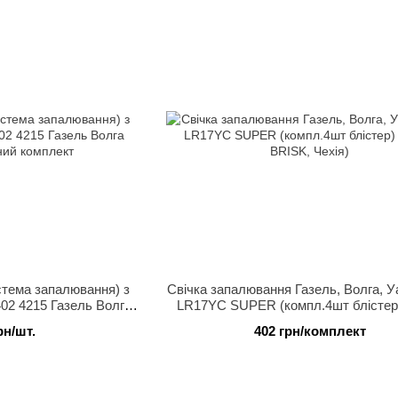
стема запалювання) з
Свічка запалювання Газель, Волга, У
02 4215 Газель Волга
LR17YC SUPER (компл.4шт блістер)
ний комплект
BRISK, Чехія)
рн/шт.
402 грн/комплект