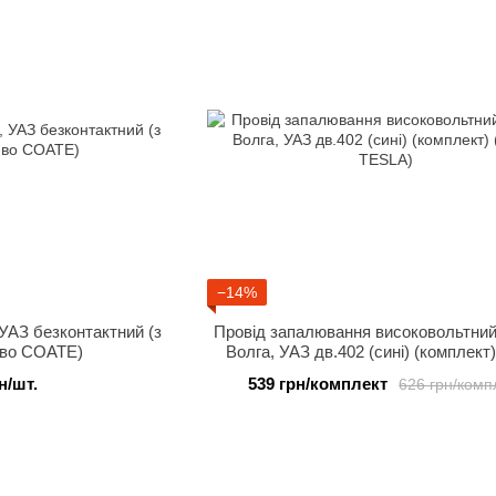
−14%
 УАЗ безконтактний (з
Провід запалювання високовольтний
-во СОАТЕ)
Волга, УАЗ дв.402 (сині) (комплект)
TESLA)
н/шт.
539 грн/комплект
626 грн/комп