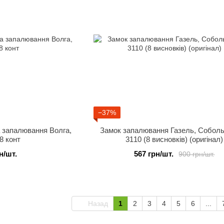
−37%
а запалювання Волга,
Замок запалювання Газель, Соболь
8 конт
3110 (8 висновків) (оригінал)
н/шт.
567 грн/шт.
900 грн/шт.
Назад
1
2
3
4
5
6
...