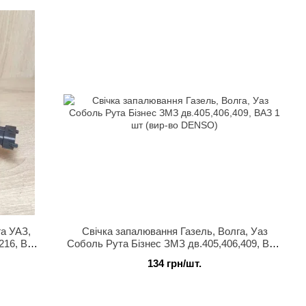
а УАЗ,
Свічка запалювання Газель, Волга, Уаз
4216, ВАЗ
Соболь Рута Бізнес ЗМЗ дв.405,406,409, ВАЗ
1 шт (вир-во DENSO)
134 грн/шт.