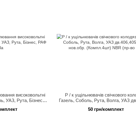
лювання високовольтні
Р / к ущільнювачів свічкового ко
ль, УАЗ, Рута, Бізнес,
Газель, Соболь, Рута, Волга, УАЗ дв
esla
нижн. нов.обр. (Компл.4шт) NBR (пр
комплект
50 грн/комплект