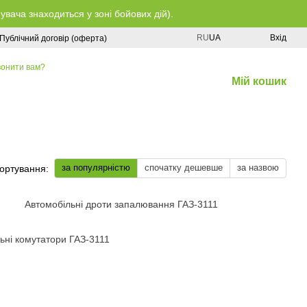
ача знаходиться у зоні бойових дій).
RU
UA
Вхід
Публічний договір (оферта)
онити вам?
Мій кошик
за популярністю
спочатку дешевше
за назвою
ортування:
Автомобільні дроти запалювання ГАЗ-3111
ьні комутатори ГАЗ-3111