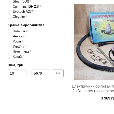
Steyr (560)
1
Cummins ISF 2.8
1
Evotech A274
1
Chrysler
4
Країна виробництва
Польша
1
Чехия
3
Росія
5
Україна
1
Німеччина
1
Китай
3
Ціна, грн
Від Ціна, грн
До Ціна, грн
ОК
Електричний обігрівач 
2 кВт з електронасосом
(пр-во-во
3 969 г