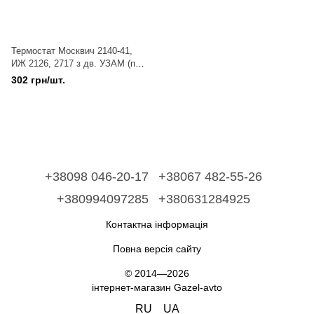
Термостат Москвич 2140-41,
ИЖ 2126, 2717 з дв. УЗАМ (пр-
во Авто Престиж)
302 грн/шт.
+38098 046-20-17
+38067 482-55-26
+380994097285
+380631284925
Контактна інформація
Повна версія сайту
© 2014—2026
інтернет-магазин Gazel-avto
RU
UA