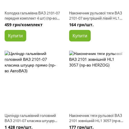
Колодка гальмівна ВАЗ 2101-07
Наконечник рульової тяги ВАЗ
передня комплект 4 шт) (пр-во
2101-07 внутрішній лівий HL1
ЕзАТІ, м Єгорьєвськ)
3064 (пр-во HERZOG)
459 грн/комплект
164 грн/шт.
Купити
Купити
Циліндр гальмівний головний
Наконечник тяги рульової ВАЗ
ВАЗ 2101-07 класика штуцер
2101 зовнішній HL1 3057 (пр-во
прямо (пр-во АвтоВАЗ)
HERZOG)
1 428 грн/шт.
177 грн/шт.