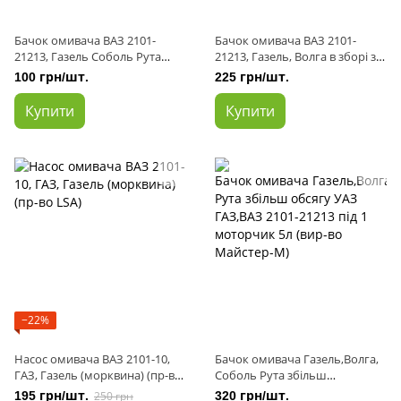
Бачок омивача ВАЗ 2101-
Бачок омивача ВАЗ 2101-
21213, Газель Соболь Рута
21213, Газель, Волга в зборі з
Волга (під 1 моторчик 2л)
електронасосом 12в (1
100 грн/шт.
225 грн/шт.
нового зразка (пр-во APK)
марнотрат. 2л.) Нового зразка
(пр-во ЕЛ
Купити
Купити
−22%
Насос омивача ВАЗ 2101-10,
Бачок омивача Газель,Волга,
ГАЗ, Газель (морквина) (пр-во
Соболь Рута збільш
LSA)
обсягу УАЗ ГАЗ,ВАЗ 2101-21213
195 грн/шт.
250 грн
320 грн/шт.