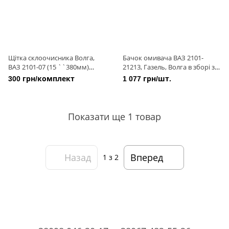
Щітка склоочисника Волга,
Бачок омивача ВАЗ 2101-
ВАЗ 2101-07 (15 ``380мм)
21213, Газель, Волга в зборі з
(комплект 2 шт) (пр-во ALCA)
електронасосом 12в 1 мотор
300 грн/комплект
1 077 грн/шт.
2л. нов обр (пр-во ПРАМ)
Показати ще 1 товар
Назад
Вперед
1
з 2