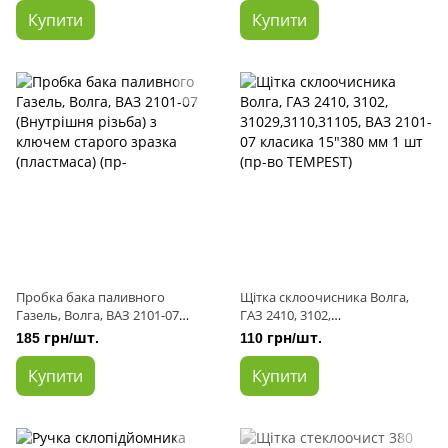
моторчика (аналог)
Купити
Купити
Пробка бака паливного
Щітка склоочисника Волга,
Газель, Волга, ВАЗ 2101-07
ГАЗ 2410, 3102,
(Внутрішня різьба) з ключем
31029,3110,31105, ВАЗ 2101-07
185 грн/шт.
110 грн/шт.
старого зразка (пластмаса)
класика 15"380 мм 1 шт (пр-во
(пр-
TEMPEST)
Купити
Купити