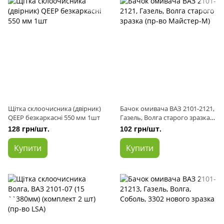
Щітка склоочисника (двірник)
Бачок омивача ВАЗ 2101-2121,
QEEP безкаркасні 550 мм 1шт
Газель, Волга старого зразка
(пр-во Майстер-М)
128 грн/шт.
102 грн/шт.
Купити
Купити