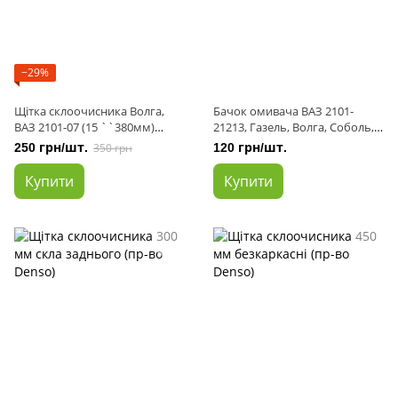
−29%
Щітка склоочисника Волга,
Бачок омивача ВАЗ 2101-
ВАЗ 2101-07 (15 ``380мм)
21213, Газель, Волга, Соболь,
(комплект 2 шт) (пр-во LSA)
3302 нового зразка
250 грн/шт.
350 грн
120 грн/шт.
Купити
Купити