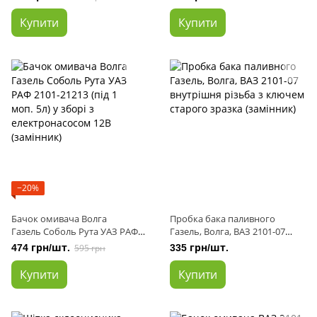
під 1 моторчик 5л (вир-во
Майстер-М)
Купити
Купити
−20%
Бачок омивача Волга
Пробка бака паливного
Газель Соболь Рута УАЗ РАФ
Газель, Волга, ВАЗ 2101-07
2101-21213 (під 1 моп. 5л) у
внутрішня різьба з ключем
474 грн/шт.
595 грн
335 грн/шт.
зборі з електронасосом 12В
старого зразка (замінник)
(замінник)
Купити
Купити