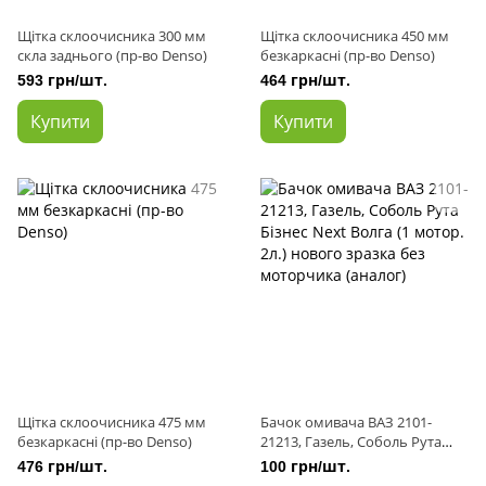
Щітка склоочисника 300 мм
Щітка склоочисника 450 мм
скла заднього (пр-во Denso)
безкаркасні (пр-во Denso)
593 грн/шт.
464 грн/шт.
Купити
Купити
Щітка склоочисника 475 мм
Бачок омивача ВАЗ 2101-
безкаркасні (пр-во Denso)
21213, Газель, Соболь Рута
Бізнес Next Волга (1 мотор.
476 грн/шт.
100 грн/шт.
2л.) нового зразка без