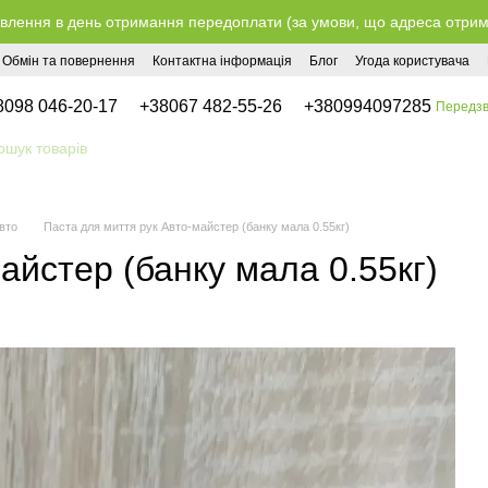
влення в день отримання передоплати (за умови, що адреса отримув
Обмін та повернення
Контактна інформація
Блог
Угода користувача
8098 046-20-17
+38067 482-55-26
+380994097285
Передзв
вто
Паста для миття рук Авто-майстер (банку мала 0.55кг)
айстер (банку мала 0.55кг)