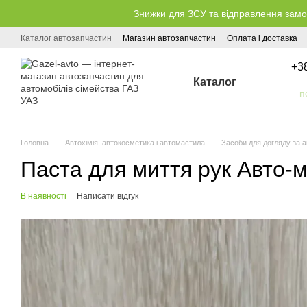
Перейти до основного контенту
Знижки для ЗСУ та відправлення замо
Каталог автозапчастин
Магазин автозапчастин
Оплата і доставка
+3
Каталог
Головна
Автохімія, автокосметика і автомастила
Засоби для догляду за а
Паста для миття рук Авто-м
В наявності
Написати відгук