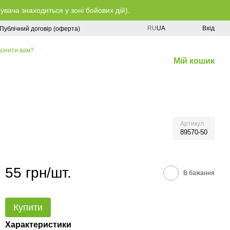
ача знаходиться у зоні бойових дій).
RU
UA
Вхід
Публічний договір (оферта)
онити вам?
Мій кошик
Артикул
89570-50
55 грн/шт.
В бажання
Купити
Характеристики