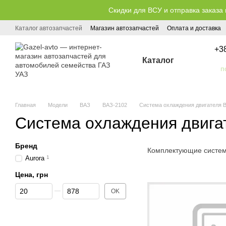
Перейти к основному контенту
Скидки для ВСУ и отправка заказа 
Каталог автозапчастей
Магазин автозапчастей
Оплата и доставка
Публичный договор (оферта)
+3
Каталог
Главная
Модели
ВАЗ
ВАЗ-2102
Система охлаждения двигателя 
Система охлаждения двига
Бренд
Комплектующие систем
Aurora
1
Цена, грн
От Цена, грн
До Цена, грн
OK