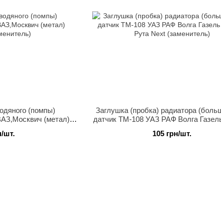
одяного (помпы)
Заглушка (пробка) радиатора (боль
ВАЗ,Москвич (метал)
датчик ТМ-108 УАЗ РАФ Волга Газел
менитель)
Рута Next (заменитель)
н/шт.
105 грн/шт.