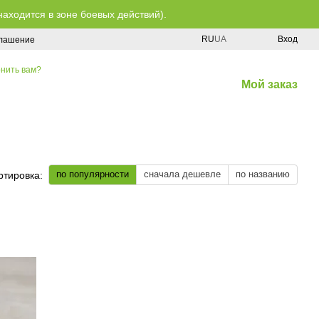
находится в зоне боевых действий).
RU
UA
Вход
глашение
нить вам?
Мой заказ
по популярности
сначала дешевле
по названию
ртировка: