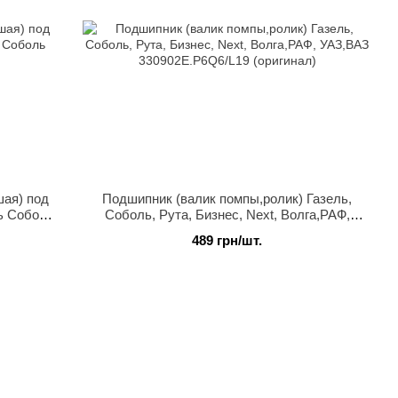
шая) под
Подшипник (валик помпы,ролик) Газель,
ь Соболь
Соболь, Рута, Бизнес, Next, Волга,РАФ,
УАЗ,ВАЗ 330902Е.P6Q6/L19 (оригинал)
489 грн/шт.