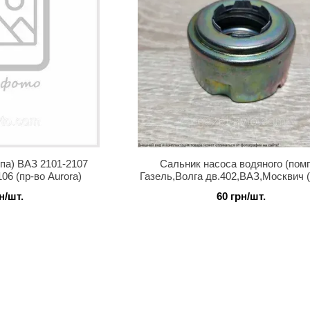
па) ВАЗ 2101-2107
Сальник насоса водяного (пом
06 (пр-во Aurora)
Газель,Волга дв.402,ВАЗ,Москвич 
графит (заменитель)
н/шт.
60 грн/шт.