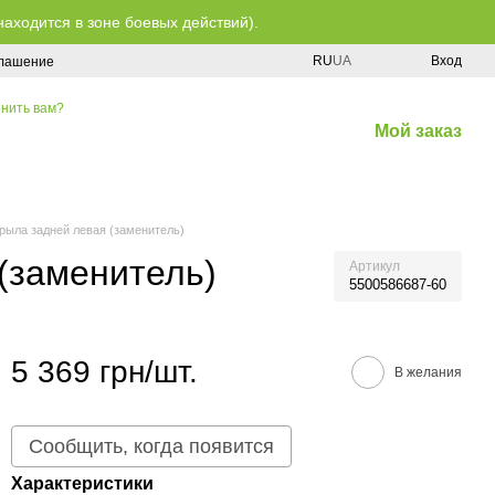
находится в зоне боевых действий).
RU
UA
Вход
глашение
нить вам?
Мой заказ
рыла задней левая (заменитель)
(заменитель)
Артикул
5500586687-60
5 369 грн/шт.
В желания
Сообщить, когда появится
Характеристики