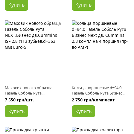
Cummins ISF 2.8
Купить
Купить
Маховик нового образца
Кольца поршневые d=94.0
Газель Соболь Рута
Газель Соболь Рута Бизнес
NEXT,Бизнес дв.Cummins ISF
Next дв. Cummins 2.8 компл на
7 550 грн/шт.
2 750 грн/комплект
2.8 (113 зубьев,d=363 мм) Euro-
4 поршня (пр-во AMP)
5
Купить
Купить