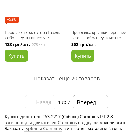
−52%
Прокладка коллектора Газель
Прокладка крышки передней
Соболь Рута Бизнес NEXT
Газель Соболь Рута Бизнес
дв.Cummins ISF 2.8
NEXT дв.Cummins ISF 2.8
133 грн/шт.
302 грн/шт.
275 грн
выпускного (цельная на 4
цилиндра) металл (пр-во
Купить
Купить
Cummins Investmen)
Показать еще 20 товаров
Назад
Вперед
1
из 7
Купить двигатель ГАЗ-2217 (Соболь) Cummins ISF 2.8,
запчасти для двигателей Cummins
на другие модели авто.
Заказать
турбины Cummins
в интернет-магазине Газель