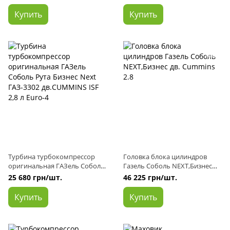
дв.CUMMINS ISF 2,8 л
дв.CUMMINS ISF 2,8 л Euro-3
Купить
Купить
Турбина турбокомпрессор
Головка блока цилиндров
оригинальная ГАЗель Соболь
Газель Соболь NEXT,Бизнес
Рута Бизнес Next ГАЗ-3302
дв. Cummins 2.8
25 680 грн/шт.
46 225 грн/шт.
дв.CUMMINS ISF 2,8 л Euro-4
Купить
Купить