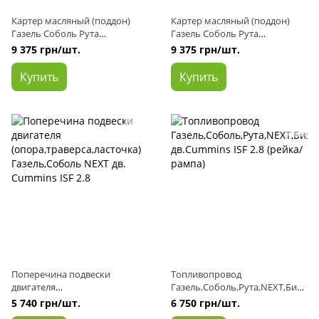
Картер масляный (поддон)
Картер масляный (поддон)
Газель Соболь Рута
Газель Соболь Рута
NEXT,Бизнес дв.Cummins ISF
NEXT,Бизнес дв.Cummins ISF
9 375 грн/шт.
9 375 грн/шт.
2.8 Euro-3
2.8 Euro-4
Купить
Купить
Поперечина подвески
Топливопровод
двигателя
Газель,Соболь,Рута,NEXT,Бизн
(опора,траверса,ласточка)
ес дв.Cummins ISF 2.8 (рейка/
5 740 грн/шт.
6 750 грн/шт.
Газель,Соболь NEXT дв.
рампа)