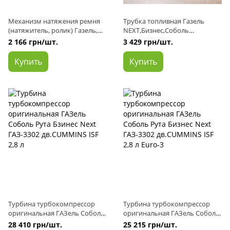
Механизм натяжения ремня
Трубка топливная Газель
(натяжитель, ролик) Газель,
NEXT,Бизнес,Соболь
Бизнес, Соболь,NEXT дв.
дв.Cummins ISF 2.8 магистраль
2 166 грн/шт.
3 429 грн/шт.
Cummins ISF 2.8 (пр-во
обратка от форсунок
Cummins)
Купить
Купить
Турбина турбокомпрессор
Турбина турбокомпрессор
оригинальная ГАЗель Соболь
оригинальная ГАЗель Соболь
Рута Бзинес Next ГАЗ-3302
Рута Бизнес Next ГАЗ-3302
28 410 грн/шт.
25 215 грн/шт.