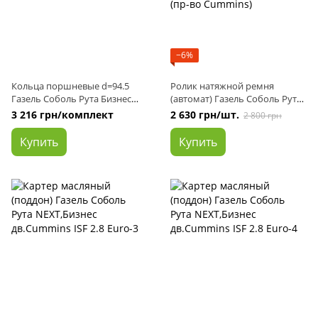
−6%
Кольца поршневые d=94.5
Ролик натяжной ремня
Газель Соболь Рута Бизнес
(автомат) Газель Соболь Рута
Next дв. Cummins 2.8 комплект
NEXT,Бизнес дв.Cummins ISF
3 216 грн/комплект
2 630 грн/шт.
2 800 грн
на 4 поршня (пр-во AMP)
2.8 с натяжным устройством
(пр-во Cummins)
Купить
Купить